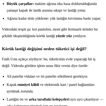
Büyük çarşaflar:
makine ağzına tıka basa doldurulduğunda
çamaşır kapak ile lastik arasına sıkışır ve lastiği yırtar.
Ağzına kadar dolu yükleme: yük lastiğin kıvrımına baskı yapar.
Videodaki tespit şu: kot pantolon, mont gibi fermuarlı ürünler bu
şekilde tıkıştırıldığında körük lastiği
yüzde yüz
yırtılıyor.
Körük lastiği değişimi neden tüketici işi değil?
Fatih Usta açıkça söylüyor: bu, tüketicinin evde yapacağı bir iş
değil. Videoda görülen işlem sırası fikir versin diye özetle:
Alt panelin vidaları ve ön panelin sökülmesi gerekiyor.
Kapak
emniyet kilidi
ve elektronik kart / panel bağlantıları
ayrılmak zorunda.
Lastiğin ön ve
arka taraftaki kelepçeleri
ayrı ayrı çıkarılıyor —
arka kelepçeye ulaşmak işin en zor kısmı.