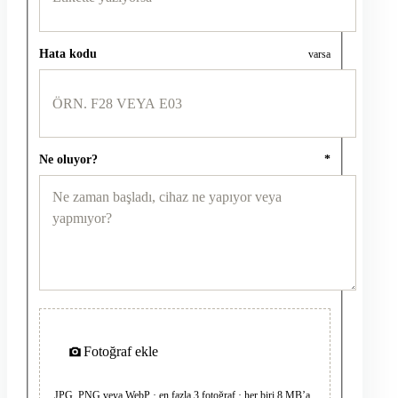
Hata kodu
varsa
Ne oluyor?
*
Fotoğraf ekle
JPG, PNG veya WebP · en fazla 3 fotoğraf · her biri 8 MB’a