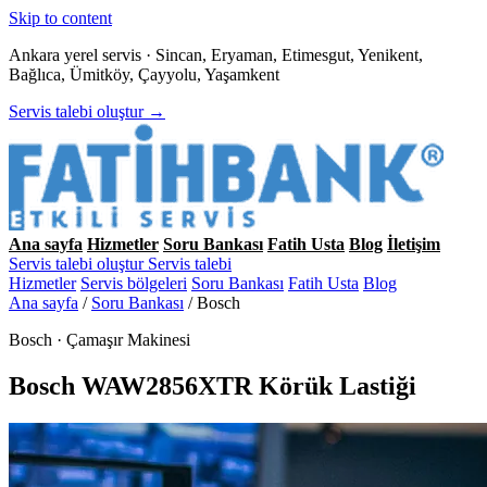
Skip to content
Ankara yerel servis · Sincan, Eryaman, Etimesgut, Yenikent,
Bağlıca, Ümitköy, Çayyolu, Yaşamkent
Servis talebi oluştur →
Ana sayfa
Hizmetler
Soru Bankası
Fatih Usta
Blog
İletişim
Servis talebi oluştur
Servis talebi
Hizmetler
Servis bölgeleri
Soru Bankası
Fatih Usta
Blog
Ana sayfa
/
Soru Bankası
/
Bosch
Bosch · Çamaşır Makinesi
Bosch WAW2856XTR Körük Lastiği