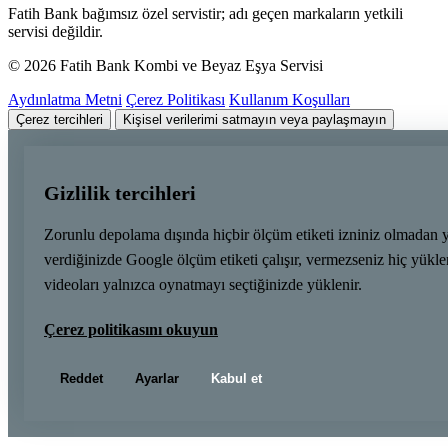
Fatih Bank bağımsız özel servistir; adı geçen markaların yetkili
servisi değildir.
© 2026 Fatih Bank Kombi ve Beyaz Eşya Servisi
Aydınlatma Metni
Çerez Politikası
Kullanım Koşulları
Çerez tercihleri
Kişisel verilerimi satmayın veya paylaşmayın
Gizlilik tercihleri
Zorunlu depolama dışında hiçbir ölçüm etiketi izniniz olmadan 
verdiğinizde Google ölçüm etiketi çalışır, vermezseniz hiç yük
videoları yalnızca oynatmayı seçtiğinizde yüklenir.
Çerez politikasını okuyun
Reddet
Ayarlar
Kabul et