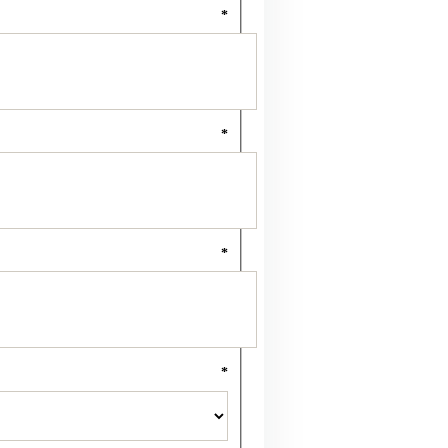
*
*
*
*