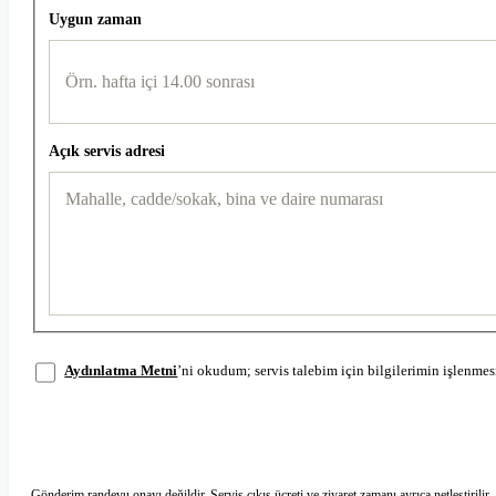
Uygun zaman
Açık servis adresi
Aydınlatma Metni
’ni okudum; servis talebim için bilgilerimin işlenme
Servis talebini gönder
Gönderim randevu onayı değildir. Servis çıkış ücreti ve ziyaret zamanı ayrıca netleştirilir.