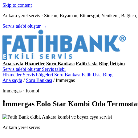
Skip to content
Ankara yerel servis · Sincan, Eryaman, Etimesgut, Yenikent, Bağlıc
Servis talebi oluştur →
Ana sayfa
Hizmetler
Soru Bankası
Fatih Usta
Blog
İletişim
Servis talebi oluştur
Servis talebi
Hizmetler
Servis bölgeleri
Soru Bankası
Fatih Usta
Blog
Ana sayfa
/
Soru Bankası
/
Immergas
Immergas · Kombi
İmmergas Eolo Star Kombi Oda Termostat
Ankara yerel servis