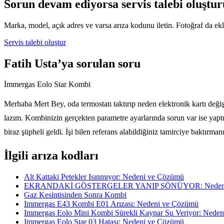
Sorun devam ediyorsa servis talebi oluştur
Marka, model, açık adres ve varsa arıza kodunu iletin. Fotoğraf da ekle
Servis talebi oluştur
Fatih Usta’ya sorulan soru
İmmergas Eolo Star Kombi
Merhaba Mert Bey, oda termostatı taktırıp neden elektronik kartı değ
lazım. Kombinizin gerçekten parametre ayarlarında sorun var ise yaptı
biraz şüpheli geldi. İşi bilen referans alabildiğiniz tamirciye baktırmanı
İlgili arıza kodları
Alt Kattaki Petekler Isınmıyor: Nedeni ve Çözümü
EKRANDAKİ GÖSTERGELER YANIP SÖNÜYOR: Nedeni
Gaz Kesintisinden Sonra Kombi
Immergas E43 Kombi E01 Arızası: Nedeni ve Çözümü
Immergas Eolo Mini Kombi Sürekli Kaynar Su Veriyor: Nede
Immergas Eolo Star 03 Hatası: Nedeni ve Çözümü