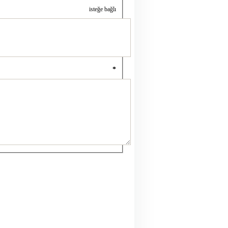
isteğe bağlı
*
→