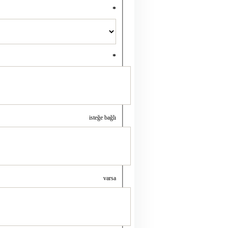
*
*
isteğe bağlı
varsa