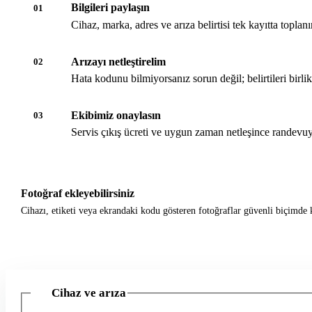
Bilgileri paylaşın
01
Cihaz, marka, adres ve arıza belirtisi tek kayıtta toplanır
Arızayı netleştirelim
02
Hata kodunu bilmiyorsanız sorun değil; belirtileri birli
Ekibimiz onaylasın
03
Servis çıkış ücreti ve uygun zaman netleşince randevuy
Fotoğraf ekleyebilirsiniz
Cihazı, etiketi veya ekrandaki kodu gösteren fotoğraflar güvenli biçimde k
Cihaz ve arıza
1