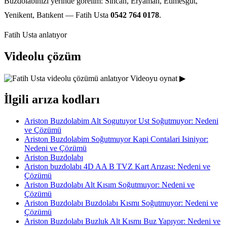
Buzdolabınızı yerinde görelim: Sincan, Eryaman, Etimesgut,
Yenikent, Batıkent — Fatih Usta
0542 764 0178
.
Fatih Usta anlatıyor
Videolu çözüm
Videoyu oynat ▶
İlgili arıza kodları
Ariston Buzdolabim Alt Sogutuyor Ust Soğutmuyor: Nedeni
ve Çözümü
Ariston Buzdolabim Soğutmuyor Kapi Contalari Isiniyor:
Nedeni ve Çözümü
Ariston Buzdolabı
Ariston buzdolabı 4D AA B TVZ Kart Arızası: Nedeni ve
Çözümü
Ariston Buzdolabı Alt Kısım Soğutmuyor: Nedeni ve
Çözümü
Ariston Buzdolabı Buzdolabı Kısmı Soğutmuyor: Nedeni ve
Çözümü
Ariston Buzdolabı Buzluk Alt Kısmı Buz Yapıyor: Nedeni ve