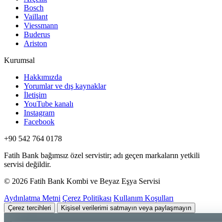
Bosch
Vaillant
Viessmann
Buderus
Ariston
Kurumsal
Hakkımızda
Yorumlar ve dış kaynaklar
İletişim
YouTube kanalı
Instagram
Facebook
+90 542 764 0178
Fatih Bank bağımsız özel servistir; adı geçen markaların yetkili
servisi değildir.
© 2026 Fatih Bank Kombi ve Beyaz Eşya Servisi
Aydınlatma Metni
Çerez Politikası
Kullanım Koşulları
Çerez tercihleri
Kişisel verilerimi satmayın veya paylaşmayın