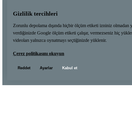
Gizlilik tercihleri
Zorunlu depolama dışında hiçbir ölçüm etiketi izniniz olmadan 
verdiğinizde Google ölçüm etiketi çalışır, vermezseniz hiç yük
videoları yalnızca oynatmayı seçtiğinizde yüklenir.
Çerez politikasını okuyun
Reddet
Ayarlar
Kabul et