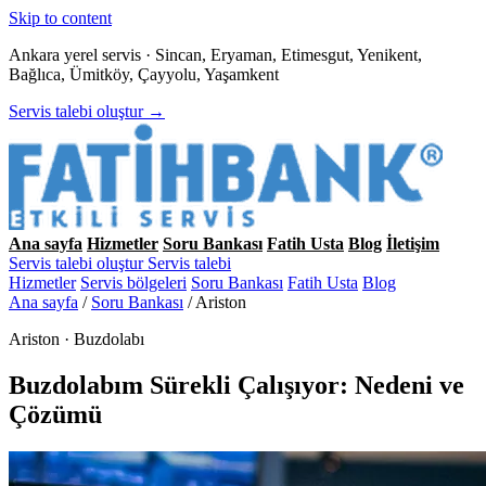
Skip to content
Ankara yerel servis · Sincan, Eryaman, Etimesgut, Yenikent,
Bağlıca, Ümitköy, Çayyolu, Yaşamkent
Servis talebi oluştur →
Ana sayfa
Hizmetler
Soru Bankası
Fatih Usta
Blog
İletişim
Servis talebi oluştur
Servis talebi
Hizmetler
Servis bölgeleri
Soru Bankası
Fatih Usta
Blog
Ana sayfa
/
Soru Bankası
/
Ariston
Ariston · Buzdolabı
Buzdolabım Sürekli Çalışıyor: Nedeni ve
Çözümü