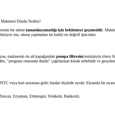
r Makinesi Durdu Neden?
nenin bir adımı
tamamlayamadığı için beklemeye geçmesidir
. Makin
 duruyor mu, sıkma yapmadan mı kaldı) en değerli ipucudur.
ıysa, makinenin ön alt kapağındaki
pompa filtresini
temizleyin (önce f
tre, "program ortasında durdu" çağrılarının klasik sebebidir ve gerçekt
ı, NTC veya kart arızasına gelir; bunlar ölçümle ayrılır. Ekranda bir uya
Sincan, Eryaman, Etimesgut, Yenikent, Batıkent).