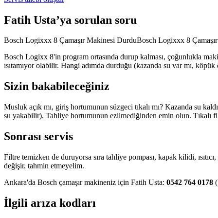
Fatih Usta’ya sorulan soru
Bosch Logixxx 8 Çamaşır Makinesi DurduBosch Logixxx 8 Çamaşı
Bosch Logixx 8'in program ortasında durup kalması, çoğunlukla maki
ısıtamıyor olabilir. Hangi adımda durduğu (kazanda su var mı, köpük
Sizin bakabileceğiniz
Musluk açık mı, giriş hortumunun süzgeci tıkalı mı? Kazanda su kald
su yakabilir). Tahliye hortumunun ezilmediğinden emin olun. Tıkalı fil
Sonrası servis
Filtre temizken de duruyorsa sıra tahliye pompası, kapak kilidi, ısıtıc
değişir, tahmin etmeyelim.
Ankara'da Bosch çamaşır makineniz için Fatih Usta:
0542 764 0178
(
İlgili arıza kodları