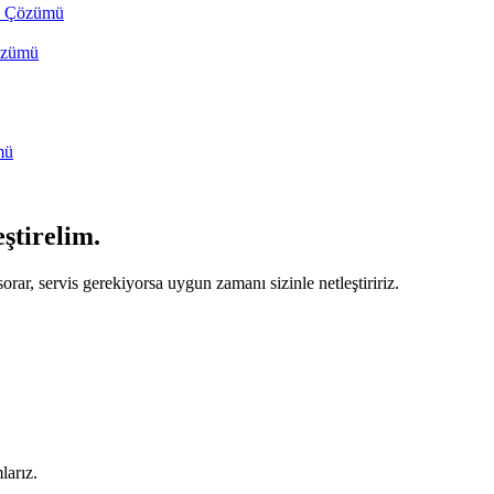
ve Çözümü
Çözümü
mü
eştirelim.
orar, servis gerekiyorsa uygun zamanı sizinle netleştiririz.
larız.