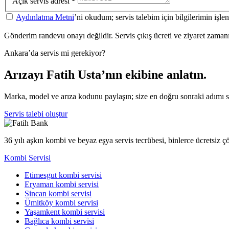
Açık servis adresi
*
Aydınlatma Metni
’ni okudum; servis talebim için bilgilerimin işl
Gönderim randevu onayı değildir. Servis çıkış ücreti ve ziyaret zamanı a
Ankara’da servis mi gerekiyor?
Arızayı Fatih Usta’nın ekibine anlatın.
Marka, model ve arıza kodunu paylaşın; size en doğru sonraki adımı 
Servis talebi oluştur
36 yılı aşkın kombi ve beyaz eşya servis tecrübesi, binlerce ücretsiz 
Kombi Servisi
Etimesgut kombi servisi
Eryaman kombi servisi
Sincan kombi servisi
Ümitköy kombi servisi
Yaşamkent kombi servisi
Bağlıca kombi servisi