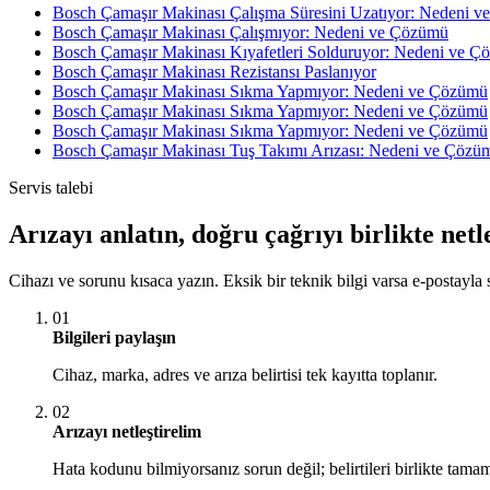
Bosch Çamaşır Makinası Çalışma Süresini Uzatıyor: Nedeni 
Bosch Çamaşır Makinası Çalışmıyor: Nedeni ve Çözümü
Bosch Çamaşır Makinası Kıyafetleri Solduruyor: Nedeni ve 
Bosch Çamaşır Makinası Rezistansı Paslanıyor
Bosch Çamaşır Makinası Sıkma Yapmıyor: Nedeni ve Çözümü
Bosch Çamaşır Makinası Sıkma Yapmıyor: Nedeni ve Çözümü
Bosch Çamaşır Makinası Sıkma Yapmıyor: Nedeni ve Çözümü
Bosch Çamaşır Makinası Tuş Takımı Arızası: Nedeni ve Çözü
Servis talebi
Arızayı anlatın, doğru çağrıyı birlikte netl
Cihazı ve sorunu kısaca yazın. Eksik bir teknik bilgi varsa e-postayla s
01
Bilgileri paylaşın
Cihaz, marka, adres ve arıza belirtisi tek kayıtta toplanır.
02
Arızayı netleştirelim
Hata kodunu bilmiyorsanız sorun değil; belirtileri birlikte tamam