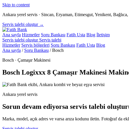
Skip to content
Ankara yerel servis · Sincan, Eryaman, Etimesgut, Yenikent, Bağlıc
Servis talebi oluştur →
Ana sayfa
Hizmetler
Soru Bankası
Fatih Usta
Blog
İletişim
Servis talebi oluştur
Servis talebi
Hizmetler
Servis bölgeleri
Soru Bankası
Fatih Usta
Blog
Ana sayfa
/
Soru Bankası
/
Bosch
Bosch · Çamaşır Makinesi
Bosch Logixxx 8 Çamaşır Makinesi Makin
Ankara yerel servis
Sorun devam ediyorsa servis talebi oluştur
Marka, model, açık adres ve varsa arıza kodunu iletin. Fotoğraf da ekle
Servis talebi oluştur