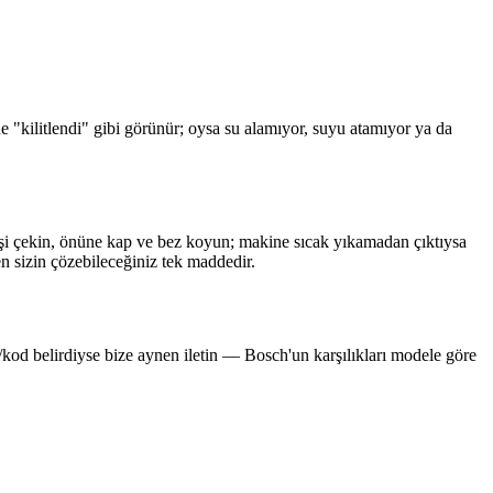
e "kilitlendi" gibi görünür; oysa su alamıyor, suyu atamıyor ya da
işi çekin, önüne kap ve bez koyun; makine sıcak yıkamadan çıktıysa
en sizin çözebileceğiniz tek maddedir.
rı/kod belirdiyse bize aynen iletin — Bosch'un karşılıkları modele göre