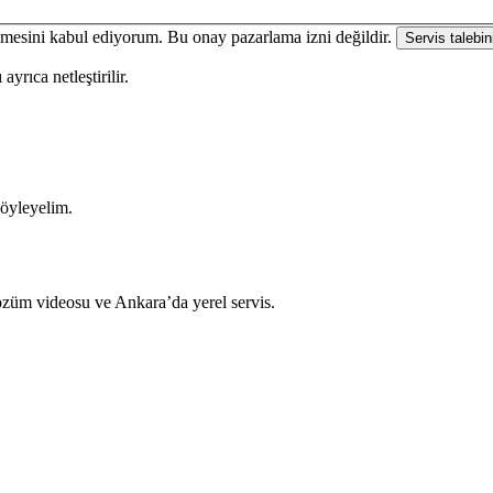
enmesini kabul ediyorum. Bu onay pazarlama izni değildir.
Servis talebin
yrıca netleştirilir.
söyleyelim.
çözüm videosu ve Ankara’da yerel servis.