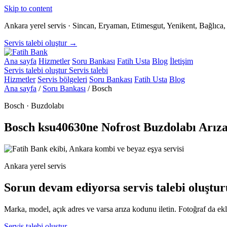
Skip to content
Ankara yerel servis · Sincan, Eryaman, Etimesgut, Yenikent, Bağlıc
Servis talebi oluştur →
Ana sayfa
Hizmetler
Soru Bankası
Fatih Usta
Blog
İletişim
Servis talebi oluştur
Servis talebi
Hizmetler
Servis bölgeleri
Soru Bankası
Fatih Usta
Blog
Ana sayfa
/
Soru Bankası
/
Bosch
Bosch · Buzdolabı
Bosch ksu40630ne Nofrost Buzdolabı Arız
Ankara yerel servis
Sorun devam ediyorsa servis talebi oluştur
Marka, model, açık adres ve varsa arıza kodunu iletin. Fotoğraf da ekle
Servis talebi oluştur