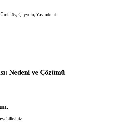
a, Ümitköy, Çayyolu, Yaşamkent
ası: Nedeni ve Çözümü
un.
yebilirsiniz.