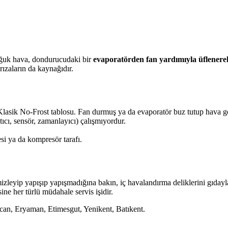
 soğuk hava, dondurucudaki bir
evaporatörden fan yardımıyla üflenere
rızaların da kaynağıdır.
lasik No-Frost tablosu. Fan durmuş ya da evaporatör buz tutup hava geç
tıcı, sensör, zamanlayıcı) çalışmıyordur.
i ya da kompresör tarafı.
mizleyip yapışıp yapışmadığına bakın, iç havalandırma deliklerini gıda
sine her türlü müdahale servis işidir.
an, Eryaman, Etimesgut, Yenikent, Batıkent.