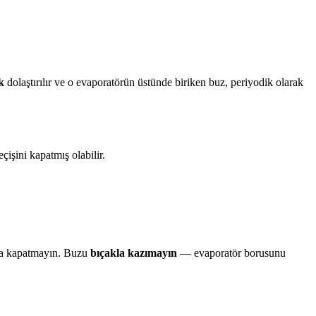
k
dolaştırılır ve o evaporatörün üstünde biriken buz, periyodik olarak
işini kapatmış olabilir.
yla kapatmayın. Buzu
bıçakla kazımayın
— evaporatör borusunu