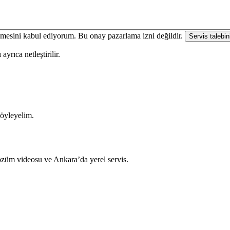
enmesini kabul ediyorum. Bu onay pazarlama izni değildir.
Servis talebin
yrıca netleştirilir.
söyleyelim.
çözüm videosu ve Ankara’da yerel servis.