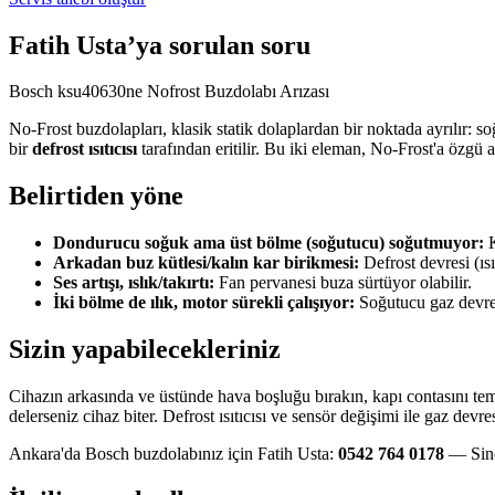
Fatih Usta’ya sorulan soru
Bosch ksu40630ne Nofrost Buzdolabı Arızası
No-Frost buzdolapları, klasik statik dolaplardan bir noktada ayrılır:
bir
defrost ısıtıcısı
tarafından eritilir. Bu iki eleman, No-Frost'a özgü a
Belirtiden yöne
Dondurucu soğuk ama üst bölme (soğutucu) soğutmuyor:
K
Arkadan buz kütlesi/kalın kar birikmesi:
Defrost devresi (ısı
Ses artışı, ıslık/takırtı:
Fan pervanesi buza sürtüyor olabilir.
İki bölme de ılık, motor sürekli çalışıyor:
Soğutucu gaz devres
Sizin yapabilecekleriniz
Cihazın arkasında ve üstünde hava boşluğu bırakın, kapı contasını te
delerseniz cihaz biter. Defrost ısıtıcısı ve sensör değişimi ile gaz devre
Ankara'da Bosch buzdolabınız için Fatih Usta:
0542 764 0178
— Sinc