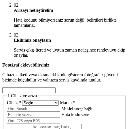
02
Arızayı netleştirelim
Hata kodunu bilmiyorsanız sorun değil; belirtileri birlikte
tamamlarız.
03
Ekibimiz onaylasın
Servis çıkış ücreti ve uygun zaman netleşince randevuyu ekip
onaylar.
Fotoğraf ekleyebilirsiniz
Cihazı, etiketi veya ekrandaki kodu gösteren fotoğraflar güvenli
biçimde küçültülür ve yalnızca servis kaydında tutulur.
1
Cihaz ve arıza
Cihaz
*
Marka
*
Model
isteğe bağlı
Hata kodu
varsa