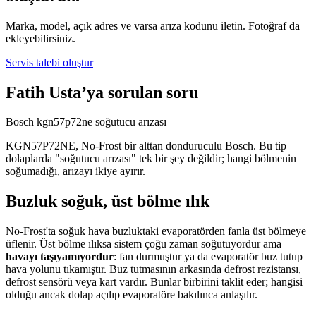
Marka, model, açık adres ve varsa arıza kodunu iletin. Fotoğraf da
ekleyebilirsiniz.
Servis talebi oluştur
Fatih Usta’ya sorulan soru
Bosch kgn57p72ne soğutucu arızası
KGN57P72NE, No-Frost bir alttan donduruculu Bosch. Bu tip
dolaplarda "soğutucu arızası" tek bir şey değildir; hangi bölmenin
soğumadığı, arızayı ikiye ayırır.
Buzluk soğuk, üst bölme ılık
No-Frost'ta soğuk hava buzluktaki evaporatörden fanla üst bölmeye
üflenir. Üst bölme ılıksa sistem çoğu zaman soğutuyordur ama
havayı taşıyamıyordur
: fan durmuştur ya da evaporatör buz tutup
hava yolunu tıkamıştır. Buz tutmasının arkasında defrost rezistansı,
defrost sensörü veya kart vardır. Bunlar birbirini taklit eder; hangisi
olduğu ancak dolap açılıp evaporatöre bakılınca anlaşılır.