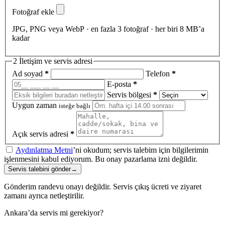
Fotoğraf ekle
JPG, PNG veya WebP · en fazla 3 fotoğraf · her biri 8 MB’a
kadar
2
İletişim ve servis adresi
Ad soyad
*
Telefon
*
E-posta
*
Servis bölgesi
*
Uygun zaman
isteğe bağlı
Açık servis adresi
*
Aydınlatma Metni
’ni okudum; servis talebim için bilgilerimin
işlenmesini kabul ediyorum. Bu onay pazarlama izni değildir.
Servis talebini gönder
→
Gönderim randevu onayı değildir. Servis çıkış ücreti ve ziyaret
zamanı ayrıca netleştirilir.
Ankara’da servis mi gerekiyor?