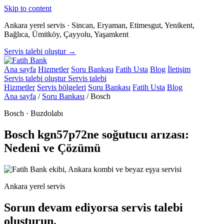
Skip to content
Ankara yerel servis · Sincan, Eryaman, Etimesgut, Yenikent,
Bağlıca, Ümitköy, Çayyolu, Yaşamkent
Servis talebi oluştur →
Ana sayfa
Hizmetler
Soru Bankası
Fatih Usta
Blog
İletişim
Servis talebi oluştur
Servis talebi
Hizmetler
Servis bölgeleri
Soru Bankası
Fatih Usta
Blog
Ana sayfa
/
Soru Bankası
/
Bosch
Bosch · Buzdolabı
Bosch kgn57p72ne soğutucu arızası:
Nedeni ve Çözümü
Ankara yerel servis
Sorun devam ediyorsa servis talebi
oluşturun.