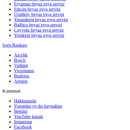
Eryaman beyaz eşya servisi
Sincan beyaz eşya servisi
Ümitköy beyaz eşya servisi
Yaşamkent beyaz eşya servisi
Bağlıca beyaz eşya servisi
Çayyolu beyaz eşya servisi
Yenikent beyaz eşya servisi
Soru Bankası
Arçelik
Bosch
Vaillant
Viessmann
Buderus
Ariston
Kurumsal
Hakkımızda
Yorumlar ve dış kaynaklar
İletişim
YouTube kanalı
Instagram
Facebook