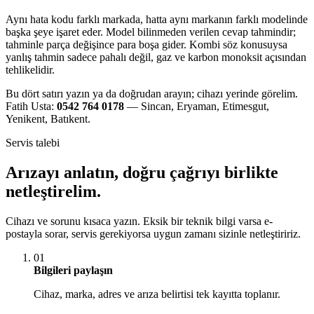
Aynı hata kodu farklı markada, hatta aynı markanın farklı modelinde
başka şeye işaret eder. Model bilinmeden verilen cevap tahmindir;
tahminle parça değişince para boşa gider. Kombi söz konusuysa
yanlış tahmin sadece pahalı değil, gaz ve karbon monoksit açısından
tehlikelidir.
Bu dört satırı yazın ya da doğrudan arayın; cihazı yerinde görelim.
Fatih Usta:
0542 764 0178
— Sincan, Eryaman, Etimesgut,
Yenikent, Batıkent.
Servis talebi
Arızayı anlatın, doğru çağrıyı birlikte
netleştirelim.
Cihazı ve sorunu kısaca yazın. Eksik bir teknik bilgi varsa e-
postayla sorar, servis gerekiyorsa uygun zamanı sizinle netleştiririz.
01
Bilgileri paylaşın
Cihaz, marka, adres ve arıza belirtisi tek kayıtta toplanır.