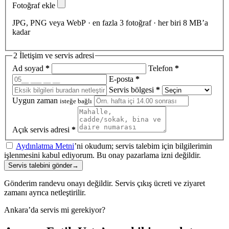
Fotoğraf ekle
JPG, PNG veya WebP · en fazla 3 fotoğraf · her biri 8 MB’a
kadar
2
İletişim ve servis adresi
Ad soyad
*
Telefon
*
E-posta
*
Servis bölgesi
*
Uygun zaman
isteğe bağlı
Açık servis adresi
*
Aydınlatma Metni
’ni okudum; servis talebim için bilgilerimin
işlenmesini kabul ediyorum. Bu onay pazarlama izni değildir.
Servis talebini gönder
→
Gönderim randevu onayı değildir. Servis çıkış ücreti ve ziyaret
zamanı ayrıca netleştirilir.
Ankara’da servis mi gerekiyor?