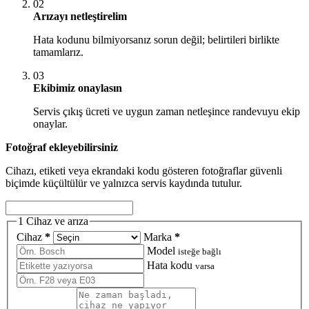
02
Arızayı netleştirelim
Hata kodunu bilmiyorsanız sorun değil; belirtileri birlikte
tamamlarız.
03
Ekibimiz onaylasın
Servis çıkış ücreti ve uygun zaman netleşince randevuyu ekip
onaylar.
Fotoğraf ekleyebilirsiniz
Cihazı, etiketi veya ekrandaki kodu gösteren fotoğraflar güvenli
biçimde küçültülür ve yalnızca servis kaydında tutulur.
1
Cihaz ve arıza
Cihaz
*
Marka
*
Model
isteğe bağlı
Hata kodu
varsa