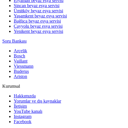
Eryaman beyaz eşya servisi
Sincan beyaz eşya servisi
Ümitköy beyaz eşya servisi
Yaşamkent beyaz eşya servisi
Bağlıca beyaz eşya servisi
Çayyolu beyaz eşya servisi
Yenikent beyaz eşya servisi
Soru Bankası
Arçelik
Bosch
Vaillant
Viessmann
Buderus
Ariston
Kurumsal
Hakkımızda
Yorumlar ve dış kaynaklar
İletişim
YouTube kanalı
Instagram
Facebook