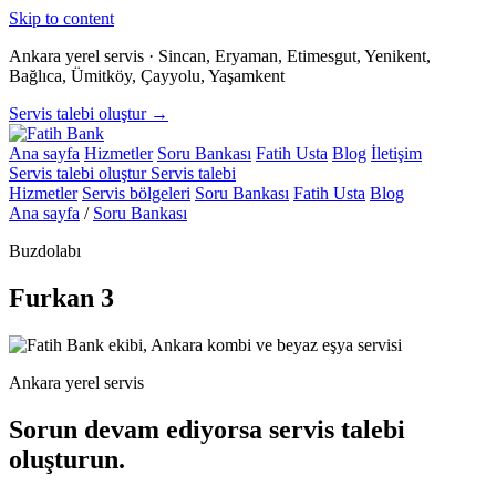
Skip to content
Ankara yerel servis · Sincan, Eryaman, Etimesgut, Yenikent,
Bağlıca, Ümitköy, Çayyolu, Yaşamkent
Servis talebi oluştur →
Ana sayfa
Hizmetler
Soru Bankası
Fatih Usta
Blog
İletişim
Servis talebi oluştur
Servis talebi
Hizmetler
Servis bölgeleri
Soru Bankası
Fatih Usta
Blog
Ana sayfa
/
Soru Bankası
Buzdolabı
Furkan 3
Ankara yerel servis
Sorun devam ediyorsa servis talebi
oluşturun.