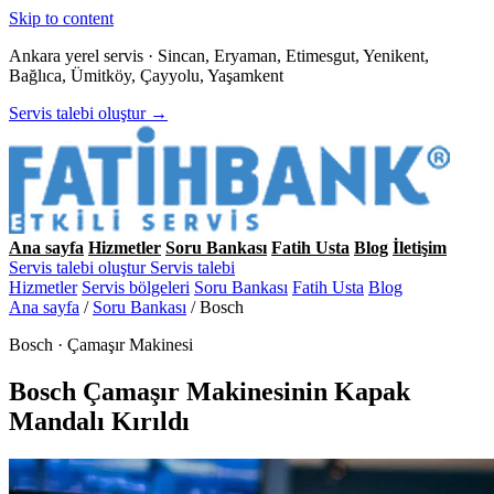
Skip to content
Ankara yerel servis · Sincan, Eryaman, Etimesgut, Yenikent,
Bağlıca, Ümitköy, Çayyolu, Yaşamkent
Servis talebi oluştur →
Ana sayfa
Hizmetler
Soru Bankası
Fatih Usta
Blog
İletişim
Servis talebi oluştur
Servis talebi
Hizmetler
Servis bölgeleri
Soru Bankası
Fatih Usta
Blog
Ana sayfa
/
Soru Bankası
/
Bosch
Bosch · Çamaşır Makinesi
Bosch Çamaşır Makinesinin Kapak
Mandalı Kırıldı