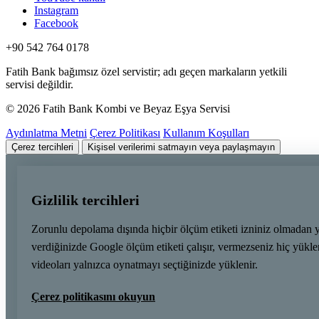
Instagram
Facebook
+90 542 764 0178
Fatih Bank bağımsız özel servistir; adı geçen markaların yetkili
servisi değildir.
© 2026 Fatih Bank Kombi ve Beyaz Eşya Servisi
Aydınlatma Metni
Çerez Politikası
Kullanım Koşulları
Çerez tercihleri
Kişisel verilerimi satmayın veya paylaşmayın
Gizlilik tercihleri
Zorunlu depolama dışında hiçbir ölçüm etiketi izniniz olmadan 
verdiğinizde Google ölçüm etiketi çalışır, vermezseniz hiç yük
videoları yalnızca oynatmayı seçtiğinizde yüklenir.
Çerez politikasını okuyun