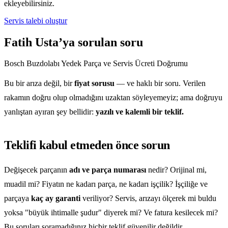
ekleyebilirsiniz.
Servis talebi oluştur
Fatih Usta’ya sorulan soru
Bosch Buzdolabı Yedek Parça ve Servis Ücreti Doğrumu
Bu bir arıza değil, bir
fiyat sorusu
— ve haklı bir soru. Verilen
rakamın doğru olup olmadığını uzaktan söyleyemeyiz; ama doğruyu
yanlıştan ayıran şey bellidir:
yazılı ve kalemli bir teklif.
Teklifi kabul etmeden önce sorun
Değişecek parçanın
adı ve parça numarası
nedir? Orijinal mi,
muadil mi? Fiyatın ne kadarı parça, ne kadarı işçilik? İşçiliğe ve
parçaya
kaç ay garanti
veriliyor? Servis, arızayı ölçerek mi buldu
yoksa "büyük ihtimalle şudur" diyerek mi? Ve fatura kesilecek mi?
Bu soruları soramadığınız hiçbir teklif güvenilir değildir.