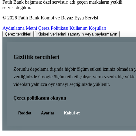
Fatih Bank bağımsız özel servistir; adı geçen markaların yetkili
servisi değildir.
© 2026 Fatih Bank Kombi ve Beyaz Eşya Servisi
Aydınlatma Metni
Çerez Politikası
Kullanım Koşulları
Çerez tercihleri
Kişisel verilerimi satmayın veya paylaşmayın
Gizlilik tercihleri
Zorunlu depolama dışında hiçbir ölçüm etiketi izniniz olmadan 
verdiğinizde Google ölçüm etiketi çalışır, vermezseniz hiç yük
videoları yalnızca oynatmayı seçtiğinizde yüklenir.
Çerez politikasını okuyun
Reddet
Ayarlar
Kabul et