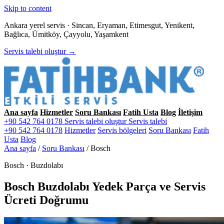
Skip to content
Ankara yerel servis · Sincan, Eryaman, Etimesgut, Yenikent,
Bağlıca, Ümitköy, Çayyolu, Yaşamkent
Servis talebi oluştur →
Ana sayfa
Hizmetler
Soru Bankası
Fatih Usta
Blog
İletişim
+90 542 764 0178
Servis talebi oluştur
Servis talebi
+90 542 764 0178
Hizmetler
Servis bölgeleri
Soru Bankası
Fatih
Usta
Blog
Ana sayfa
/
Soru Bankası
/
Bosch
Bosch · Buzdolabı
Bosch Buzdolabı Yedek Parça ve Servis
Ücreti Doğrumu