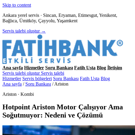
Skip to content
Ankara yerel servis · Sincan, Eryaman, Etimesgut, Yenikent,
Bağlıca, Ümitköy, Çayyolu, Yaşamkent
Servis talebi oluştur →
Ana sayfa
Hizmetler
Soru Bankası
Fatih Usta
Blog
İletişim
Servis talebi oluştur
Servis talebi
Hizmetler
Servis bölgeleri
Soru Bankası
Fatih Usta
Blog
Ana sayfa
/
Soru Bankası
/
Ariston
Ariston · Kombi
Hotpoint Ariston Motor Çalışıyor Ama
Soğutmuyor: Nedeni ve Çözümü