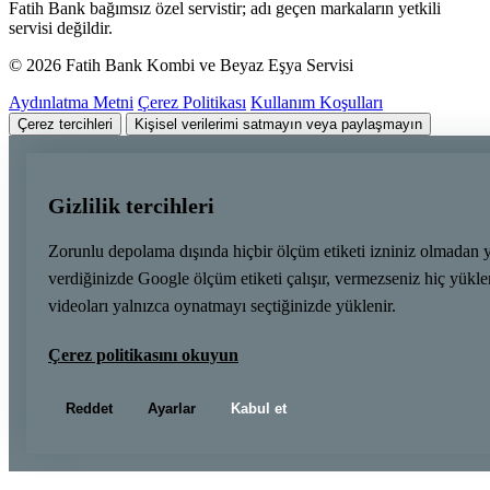
Fatih Bank bağımsız özel servistir; adı geçen markaların yetkili
servisi değildir.
© 2026 Fatih Bank Kombi ve Beyaz Eşya Servisi
Aydınlatma Metni
Çerez Politikası
Kullanım Koşulları
Çerez tercihleri
Kişisel verilerimi satmayın veya paylaşmayın
Gizlilik tercihleri
Zorunlu depolama dışında hiçbir ölçüm etiketi izniniz olmadan 
verdiğinizde Google ölçüm etiketi çalışır, vermezseniz hiç yük
videoları yalnızca oynatmayı seçtiğinizde yüklenir.
Çerez politikasını okuyun
Reddet
Ayarlar
Kabul et