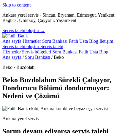
Skip to content
Ankara yerel servis · Sincan, Eryaman, Etimesgut, Yenikent,
Bağlıca, Ümitköy, Çayyolu, Yaşamkent
Servis talebi oluştur →
Ana sayfa
Hizmetler
Soru Bankası
Fatih Usta
Blog
İletişim
Servis talebi oluştur
Servis talebi
Hizmetler
Servis bölgeleri
Soru Bankası
Fatih Usta
Blog
Ana sayfa
/
Soru Bankası
/
Beko
Beko · Buzdolabı
Beko Buzdolabım Sürekli Çalışıyor,
Dondurucu Bölümü dondurmuyor:
Nedeni ve Çözümü
Ankara yerel servis
Sorun devam ediyorsa servis talebi