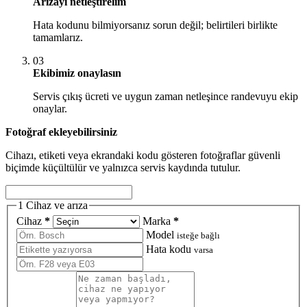
Arızayı netleştirelim
Hata kodunu bilmiyorsanız sorun değil; belirtileri birlikte
tamamlarız.
03
Ekibimiz onaylasın
Servis çıkış ücreti ve uygun zaman netleşince randevuyu ekip
onaylar.
Fotoğraf ekleyebilirsiniz
Cihazı, etiketi veya ekrandaki kodu gösteren fotoğraflar güvenli
biçimde küçültülür ve yalnızca servis kaydında tutulur.
1
Cihaz ve arıza
Cihaz
*
Marka
*
Model
isteğe bağlı
Hata kodu
varsa