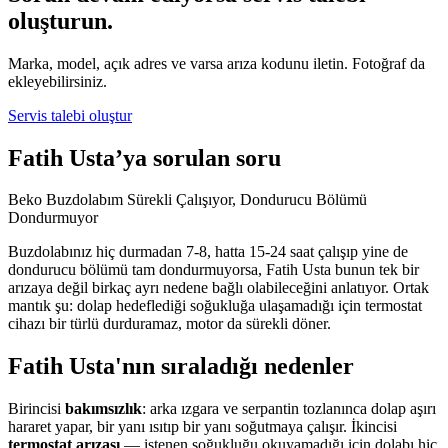
oluşturun.
Marka, model, açık adres ve varsa arıza kodunu iletin. Fotoğraf da
ekleyebilirsiniz.
Servis talebi oluştur
Fatih Usta’ya sorulan soru
Beko Buzdolabım Sürekli Çalışıyor, Dondurucu Bölümü
Dondurmuyor
Buzdolabınız hiç durmadan 7-8, hatta 15-24 saat çalışıp yine de
dondurucu bölümü tam dondurmuyorsa, Fatih Usta bunun tek bir
arızaya değil birkaç ayrı nedene bağlı olabileceğini anlatıyor. Ortak
mantık şu: dolap hedeflediği soğukluğa ulaşamadığı için termostat
cihazı bir türlü durduramaz, motor da sürekli döner.
Fatih Usta'nın sıraladığı nedenler
Birincisi
bakımsızlık
: arka ızgara ve serpantin tozlanınca dolap aşırı
hararet yapar, bir yanı ısıtıp bir yanı soğutmaya çalışır. İkincisi
termostat arızası
— istenen soğukluğu okuyamadığı için dolabı hiç