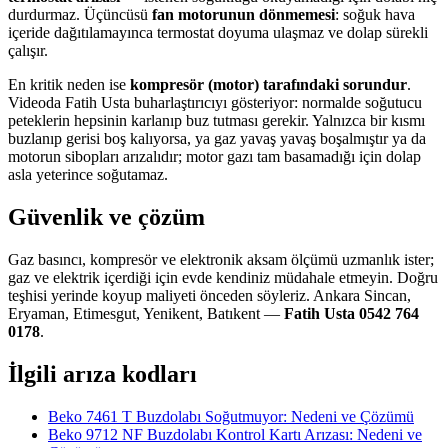
durdurmaz. Üçüncüsü
fan motorunun dönmemesi
: soğuk hava
içeride dağıtılamayınca termostat doyuma ulaşmaz ve dolap sürekli
çalışır.
En kritik neden ise
kompresör (motor) tarafındaki sorundur
.
Videoda Fatih Usta buharlaştırıcıyı gösteriyor: normalde soğutucu
peteklerin hepsinin karlanıp buz tutması gerekir. Yalnızca bir kısmı
buzlanıp gerisi boş kalıyorsa, ya gaz yavaş yavaş boşalmıştır ya da
motorun sibopları arızalıdır; motor gazı tam basamadığı için dolap
asla yeterince soğutamaz.
Güvenlik ve çözüm
Gaz basıncı, kompresör ve elektronik aksam ölçümü uzmanlık ister;
gaz ve elektrik içerdiği için evde kendiniz müdahale etmeyin. Doğru
teşhisi yerinde koyup maliyeti önceden söyleriz. Ankara Sincan,
Eryaman, Etimesgut, Yenikent, Batıkent —
Fatih Usta 0542 764
0178
.
İlgili arıza kodları
Beko 7461 T Buzdolabı Soğutmuyor: Nedeni ve Çözümü
Beko 9712 NF Buzdolabı Kontrol Kartı Arızası: Nedeni ve