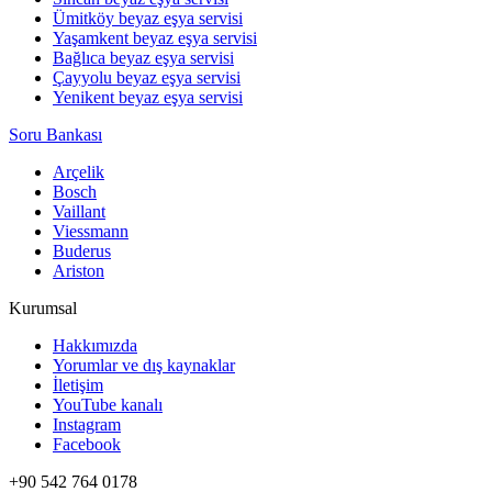
Ümitköy beyaz eşya servisi
Yaşamkent beyaz eşya servisi
Bağlıca beyaz eşya servisi
Çayyolu beyaz eşya servisi
Yenikent beyaz eşya servisi
Soru Bankası
Arçelik
Bosch
Vaillant
Viessmann
Buderus
Ariston
Kurumsal
Hakkımızda
Yorumlar ve dış kaynaklar
İletişim
YouTube kanalı
Instagram
Facebook
+90 542 764 0178