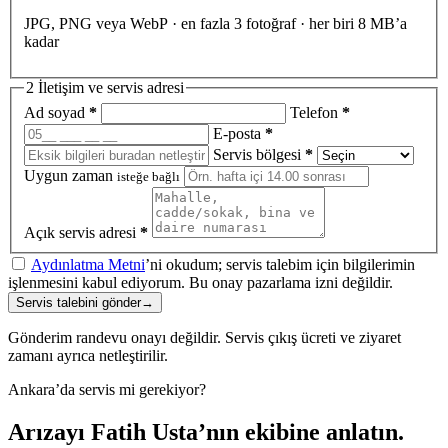
JPG, PNG veya WebP · en fazla 3 fotoğraf · her biri 8 MB’a
kadar
2
İletişim ve servis adresi
Ad soyad
*
Telefon
*
E-posta
*
Servis bölgesi
*
Uygun zaman
isteğe bağlı
Açık servis adresi
*
Aydınlatma Metni
’ni okudum; servis talebim için bilgilerimin
işlenmesini kabul ediyorum. Bu onay pazarlama izni değildir.
Servis talebini gönder
→
Gönderim randevu onayı değildir. Servis çıkış ücreti ve ziyaret
zamanı ayrıca netleştirilir.
Ankara’da servis mi gerekiyor?
Arızayı Fatih Usta’nın ekibine anlatın.