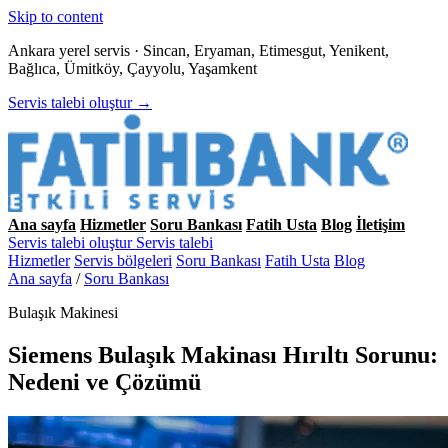
Skip to content
Ankara yerel servis · Sincan, Eryaman, Etimesgut, Yenikent,
Bağlıca, Ümitköy, Çayyolu, Yaşamkent
Servis talebi oluştur →
Ana sayfa
Hizmetler
Soru Bankası
Fatih Usta
Blog
İletişim
Servis talebi oluştur
Servis talebi
Hizmetler
Servis bölgeleri
Soru Bankası
Fatih Usta
Blog
Ana sayfa
/
Soru Bankası
Bulaşık Makinesi
Siemens Bulaşık Makinası Hırıltı Sorunu:
Nedeni ve Çözümü