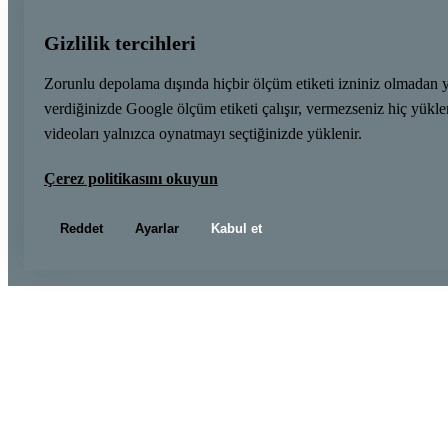
Gizlilik tercihleri
Zorunlu depolama dışında hiçbir ölçüm etiketi izniniz olmadan 
verdiğinizde Google ölçüm etiketi çalışır, vermezseniz hiç yük
videoları yalnızca oynatmayı seçtiğinizde yüklenir.
Çerez politikasını okuyun
Reddet
Ayarlar
Kabul et