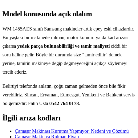
Model konusunda açık olalım
WM 1455AES sınıfı Samsung makineler artık epey eski cihazlardır.
Bu yaştaki bir makinede rulman, motor kömürü ya da kart arızası
çıkarsa
yedek parça bulunabilirliği ve tamir maliyeti
ciddi bir
soru hâline gelir. Böyle bir durumda size "tamir edilir" demek
yerine, tamirin makineye değip değmeyeceğini açıkça söylemeyi
tercih ederiz.
Belirtiyi telefonda anlatın, çoğu zaman gelmeden önce bile fikir
verebiliriz. Sincan, Eryaman, Etimesgut, Yenikent ve Batıkent servis
bölgemizdir: Fatih Usta
0542 764 0178
.
İlgili arıza kodları
Çamaşır Makinası Kurutma Yapmıyor: Nedeni ve Çözümü
Çamaşır Makinası Rulman Fiyatı