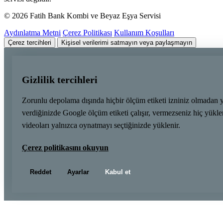
© 2026 Fatih Bank Kombi ve Beyaz Eşya Servisi
Aydınlatma Metni
Çerez Politikası
Kullanım Koşulları
Çerez tercihleri
Kişisel verilerimi satmayın veya paylaşmayın
Gizlilik tercihleri
Zorunlu depolama dışında hiçbir ölçüm etiketi izniniz olmadan 
verdiğinizde Google ölçüm etiketi çalışır, vermezseniz hiç yük
videoları yalnızca oynatmayı seçtiğinizde yüklenir.
Çerez politikasını okuyun
Reddet
Ayarlar
Kabul et