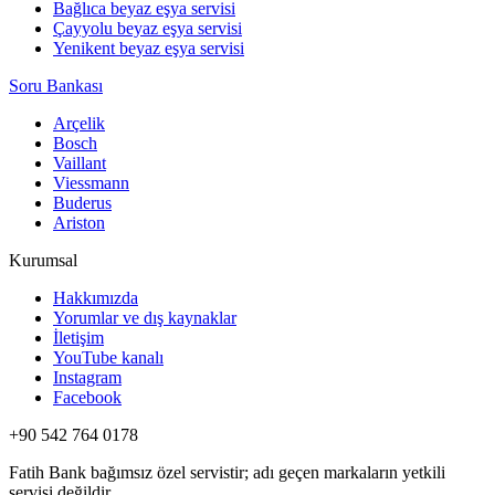
Bağlıca beyaz eşya servisi
Çayyolu beyaz eşya servisi
Yenikent beyaz eşya servisi
Soru Bankası
Arçelik
Bosch
Vaillant
Viessmann
Buderus
Ariston
Kurumsal
Hakkımızda
Yorumlar ve dış kaynaklar
İletişim
YouTube kanalı
Instagram
Facebook
+90 542 764 0178
Fatih Bank bağımsız özel servistir; adı geçen markaların yetkili
servisi değildir.