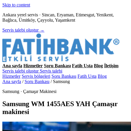
Skip to content
Ankara yerel servis · Sincan, Eryaman, Etimesgut, Yenikent,
Bağlıca, Ümitköy, Çayyolu, Yaşamkent
Servis talebi oluştur →
Ana sayfa
Hizmetler
Soru Bankası
Fatih Usta
Blog
İletişim
Servis talebi oluştur
Servis talebi
Hizmetler
Servis bölgeleri
Soru Bankası
Fatih Usta
Blog
Ana sayfa
/
Soru Bankası
/
Samsung
Samsung · Çamaşır Makinesi
Samsung WM 1455AES YAH Çamaşır
makinesi