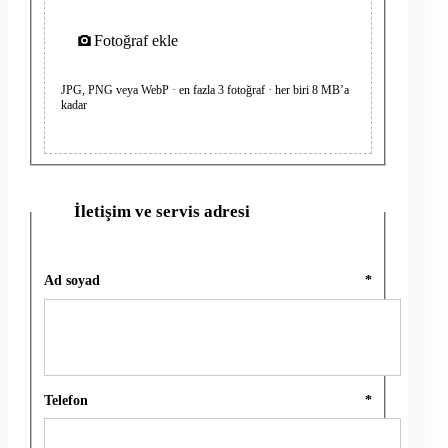
Fotoğraf ekle
JPG, PNG veya WebP · en fazla 3 fotoğraf · her biri 8 MB’a
kadar
İletişim ve servis adresi
2
Ad soyad
*
Telefon
*