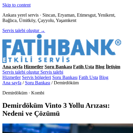
Skip to content
Ankara yerel servis · Sincan, Eryaman, Etimesgut, Yenikent,
Bağlıca, Ümitköy, Çayyolu, Yaşamkent
Servis talebi oluştur →
Ana sayfa
Hizmetler
Soru Bankası
Fatih Usta
Blog
İletişim
Servis talebi oluştur
Servis talebi
Hizmetler
Servis bölgeleri
Soru Bankası
Fatih Usta
Blog
Ana sayfa
/
Soru Bankası
/
Demirdöküm
Demirdöküm · Kombi
Demirdöküm Vinto 3 Yollu Arızası:
Nedeni ve Çözümü