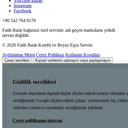
YouTube kanalı
Instagram
Facebook
+90 542 764 0178
Fatih Bank bağımsız özel servistir; adı geçen markaların yetkili
servisi değildir.
© 2026 Fatih Bank Kombi ve Beyaz Eşya Servisi
Aydınlatma Metni
Çerez Politikası
Kullanım Koşulları
Çerez tercihleri
Kişisel verilerimi satmayın veya paylaşmayın
Gizlilik tercihleri
Zorunlu depolama dışında hiçbir ölçüm etiketi izniniz olmadan 
verdiğinizde Google ölçüm etiketi çalışır, vermezseniz hiç yük
videoları yalnızca oynatmayı seçtiğinizde yüklenir.
Çerez politikasını okuyun