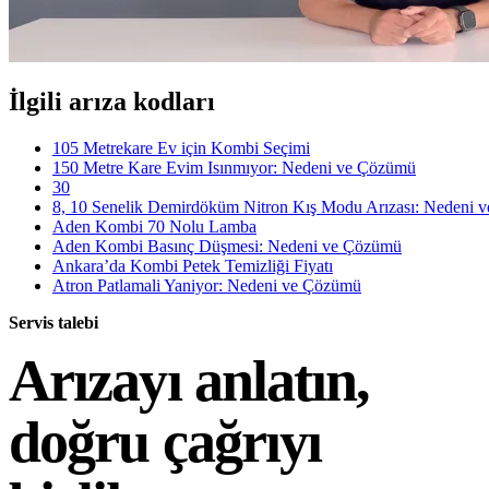
İlgili arıza kodları
105 Metrekare Ev için Kombi Seçimi
150 Metre Kare Evim Isınmıyor: Nedeni ve Çözümü
30
8, 10 Senelik Demirdöküm Nitron Kış Modu Arızası: Nedeni 
Aden Kombi 70 Nolu Lamba
Aden Kombi Basınç Düşmesi: Nedeni ve Çözümü
Ankara’da Kombi Petek Temizliği Fiyatı
Atron Patlamali Yaniyor: Nedeni ve Çözümü
Servis talebi
Arızayı anlatın,
doğru çağrıyı