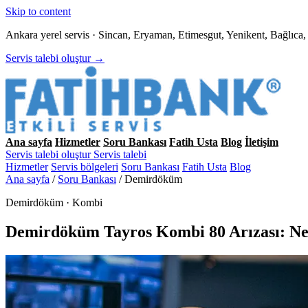
Skip to content
Ankara yerel servis · Sincan, Eryaman, Etimesgut, Yenikent, Bağlıc
Servis talebi oluştur →
Ana sayfa
Hizmetler
Soru Bankası
Fatih Usta
Blog
İletişim
Servis talebi oluştur
Servis talebi
Hizmetler
Servis bölgeleri
Soru Bankası
Fatih Usta
Blog
Ana sayfa
/
Soru Bankası
/
Demirdöküm
Demirdöküm · Kombi
Demirdöküm Tayros Kombi 80 Arızası: N