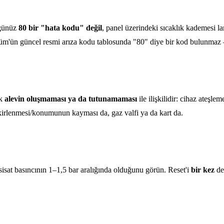
üğünüz
80 bir "hata kodu" değil
, panel üzerindeki sıcaklık kademesi l
üm'ün güncel resmi arıza kodu tablosunda "80" diye bir kod bulunmaz — 
ak
alevin oluşmaması ya da tutunamaması
ile ilişkilidir: cihaz ateş
ın kirlenmesi/konumunun kayması da, gaz valfi ya da kart da.
sat basıncının 1–1,5 bar aralığında olduğunu görün. Reset'i
bir kez
den