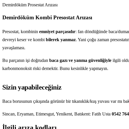
Demirdöküm Prosestat Arızası
Demirdöküm Kombi Presostat Arızası
Presostat, kombinin
emniyet parçasıdır
: fan döndüğünde baca/duman 
devreyi keser ve kombi
bilerek yanmaz
. Yani çoğu zaman presostatın
yavaşlaması.
Bu parçanın işi doğrudan
baca gazı ve yanma güvenliğiyle
ilgili ol
karbonmonoksit riski demektir. Bunu kesinlikle yapmayın.
Sizin yapabileceğiniz
Baca borusunun çıkışında görünür bir tıkanıklık/kuş yuvası var mı bakı
Sincan, Eryaman, Etimesgut, Yenikent, Batıkent: Fatih Usta
0542 764
İlgili arıza kodları