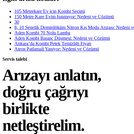
105 Metrekare Ev için Kombi Seçimi
150 Metre Kare Evim Isınmıyor: Nedeni ve Çözümü
30
8, 10 Senelik Demirdöküm Nitron Kış Modu Arızası: Nedeni 
Aden Kombi 70 Nolu Lamba
Aden Kombi Basınç Düşmesi: Nedeni ve Çözümü
Ankara’da Kombi Petek Temizliği Fiyatı
Atron Patlamali Yaniyor: Nedeni ve Çözümü
Servis talebi
Arızayı anlatın,
doğru çağrıyı
birlikte
netleştirelim.