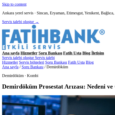
Skip to content
Ankara yerel servis · Sincan, Eryaman, Etimesgut, Yenikent, Bağlıc
Servis talebi oluştur →
Ana sayfa
Hizmetler
Soru Bankası
Fatih Usta
Blog
İletişim
Servis talebi oluştur
Servis talebi
Hizmetler
Servis bölgeleri
Soru Bankası
Fatih Usta
Blog
Ana sayfa
/
Soru Bankası
/
Demirdöküm
Demirdöküm · Kombi
Demirdöküm Prosestat Arızası: Nedeni v