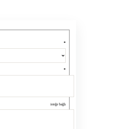
*
*
isteğe bağlı