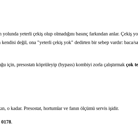
yolunda yeterli çekiş olup olmadığını basınç farkından anlar. Çekiş yo
 kendisi değil, ona "yeterli çekiş yok" dedirten bir sebep vardır: baca/s
duğu için, presostatı köprüleyip (bypass) kombiyi zorla çalıştırmak
çok te
n, o kadar. Presostat, hortumlar ve fanın ölçümü servis işidir.
 0178
.