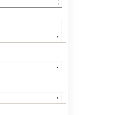
*
*
*