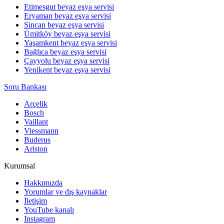
Etimesgut beyaz eşya servisi
Eryaman beyaz eşya servisi
Sincan beyaz eşya servisi
Ümitköy beyaz eşya servisi
Yaşamkent beyaz eşya servisi
Bağlıca beyaz eşya servisi
Çayyolu beyaz eşya servisi
Yenikent beyaz eşya servisi
Soru Bankası
Arçelik
Bosch
Vaillant
Viessmann
Buderus
Ariston
Kurumsal
Hakkımızda
Yorumlar ve dış kaynaklar
İletişim
YouTube kanalı
Instagram