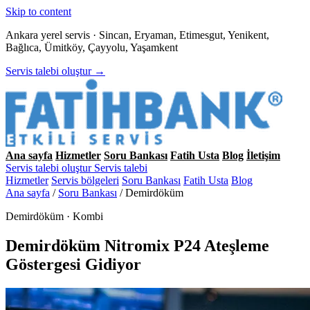
Skip to content
Ankara yerel servis · Sincan, Eryaman, Etimesgut, Yenikent,
Bağlıca, Ümitköy, Çayyolu, Yaşamkent
Servis talebi oluştur →
Ana sayfa
Hizmetler
Soru Bankası
Fatih Usta
Blog
İletişim
Servis talebi oluştur
Servis talebi
Hizmetler
Servis bölgeleri
Soru Bankası
Fatih Usta
Blog
Ana sayfa
/
Soru Bankası
/
Demirdöküm
Demirdöküm · Kombi
Demirdöküm Nitromix P24 Ateşleme
Göstergesi Gidiyor