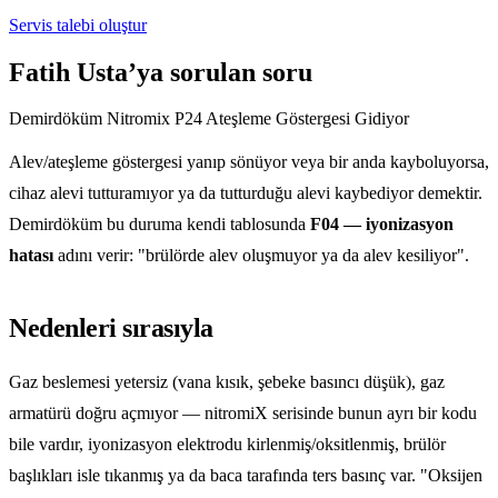
Servis talebi oluştur
Fatih Usta’ya sorulan soru
Demirdöküm Nitromix P24 Ateşleme Göstergesi Gidiyor
Alev/ateşleme göstergesi yanıp sönüyor veya bir anda kayboluyorsa,
cihaz alevi tutturamıyor ya da tutturduğu alevi kaybediyor demektir.
Demirdöküm bu duruma kendi tablosunda
F04 — iyonizasyon
hatası
adını verir: "brülörde alev oluşmuyor ya da alev kesiliyor".
Nedenleri sırasıyla
Gaz beslemesi yetersiz (vana kısık, şebeke basıncı düşük), gaz
armatürü doğru açmıyor — nitromiX serisinde bunun ayrı bir kodu
bile vardır, iyonizasyon elektrodu kirlenmiş/oksitlenmiş, brülör
başlıkları isle tıkanmış ya da baca tarafında ters basınç var. "Oksijen