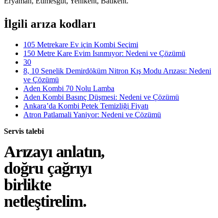
Eryaman, Etimesgut, Yenikent, Batıkent.
İlgili arıza kodları
105 Metrekare Ev için Kombi Seçimi
150 Metre Kare Evim Isınmıyor: Nedeni ve Çözümü
30
8, 10 Senelik Demirdöküm Nitron Kış Modu Arızası: Nedeni
ve Çözümü
Aden Kombi 70 Nolu Lamba
Aden Kombi Basınç Düşmesi: Nedeni ve Çözümü
Ankara’da Kombi Petek Temizliği Fiyatı
Atron Patlamali Yaniyor: Nedeni ve Çözümü
Servis talebi
Arızayı anlatın,
doğru çağrıyı
birlikte
netleştirelim.