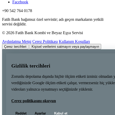
Facebook
+90 542 764 0178
Fatih Bank bağımsız özel servistir; adı geçen markaların yetkili
servisi değildir.
© 2026 Fatih Bank Kombi ve Beyaz Eşya Servisi
Aydınlatma Metni
Çerez Politikası
Kullanım Koşulları
Çerez tercihleri
Kişisel verilerimi satmayın veya paylaşmayın
Gizlilik tercihleri
Zorunlu depolama dışında hiçbir ölçüm etiketi izniniz olmadan 
verdiğinizde Google ölçüm etiketi çalışır, vermezseniz hiç yük
videoları yalnızca oynatmayı seçtiğinizde yüklenir.
Çerez politikasını okuyun
Reddet
Ayarlar
Kabul et