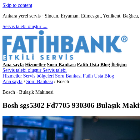
Skip to content
Ankara yerel servis · Sincan, Eryaman, Etimesgut, Yenikent, Bağlıc
Servis talebi oluştur →
Ana sayfa
Hizmetler
Soru Bankası
Fatih Usta
Blog
İletişim
Servis talebi oluştur
Servis talebi
Hizmetler
Servis bölgeleri
Soru Bankası
Fatih Usta
Blog
Ana sayfa
/
Soru Bankası
/
Bosch
Bosch · Bulaşık Makinesi
Bosh sgs5302 Fd7705 930306 Bulaşık Makin