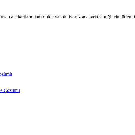
arızalı anakartların tamirinide yapabiliyoruz anakart tedariği için lü
Çözümü
 ve Çözümü