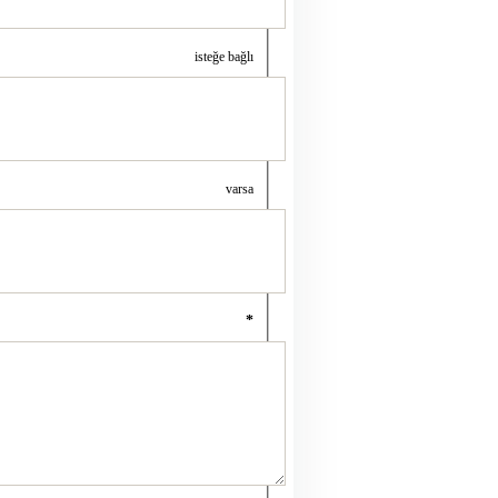
isteğe bağlı
varsa
*