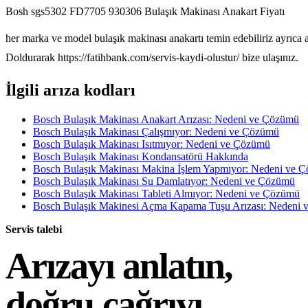
Bosh sgs5302 FD7705 930306 Bulaşık Makinası Anakart Fiyatı
her marka ve model bulaşık makinası anakartı temin edebiliriz ayrıca 
Doldurarak https://fatihbank.com/servis-kaydi-olustur/ bize ulaşınız.
İlgili arıza kodları
Bosch Bulaşık Makinası Anakart Arızası: Nedeni ve Çözümü
Bosch Bulaşık Makinası Çalışmıyor: Nedeni ve Çözümü
Bosch Bulaşık Makinası Isıtmıyor: Nedeni ve Çözümü
Bosch Bulaşık Makinası Kondansatörü Hakkında
Bosch Bulaşık Makinası Makina İşlem Yapmıyor: Nedeni ve 
Bosch Bulaşık Makinası Su Damlatıyor: Nedeni ve Çözümü
Bosch Bulaşık Makinası Tableti Almıyor: Nedeni ve Çözümü
Bosch Bulaşık Makinesi Açma Kapama Tuşu Arızası: Nedeni
Servis talebi
Arızayı anlatın,
doğru çağrıyı