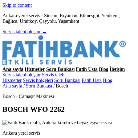
Skip to content
Ankara yerel servis · Sincan, Eryaman, Etimesgut, Yenikent,
Bağlıca, Ümitköy, Çayyolu, Yaşamkent
Servis talebi oluştur →
Ana sayfa
Hizmetler
Soru Bankası
Fatih Usta
Blog
İletişim
Servis talebi oluştur
Servis talebi
Hizmetler
Servis bölgeleri
Soru Bankası
Fatih Usta
Blog
Ana sayfa
/
Soru Bankası
/
Bosch
Bosch · Çamaşır Makinesi
BOSCH WFO 2262
Ankara yerel servis