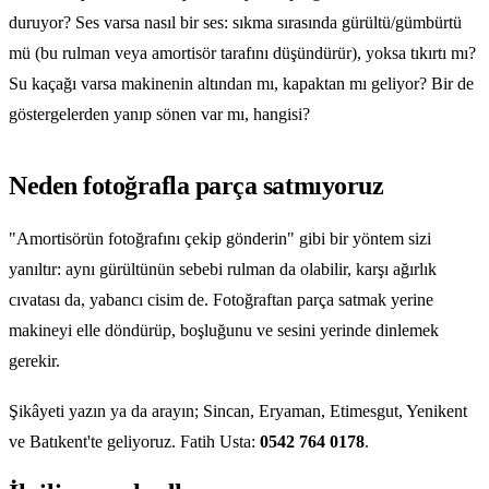
duruyor? Ses varsa nasıl bir ses: sıkma sırasında gürültü/gümbürtü
mü (bu rulman veya amortisör tarafını düşündürür), yoksa tıkırtı mı?
Su kaçağı varsa makinenin altından mı, kapaktan mı geliyor? Bir de
göstergelerden yanıp sönen var mı, hangisi?
Neden fotoğrafla parça satmıyoruz
"Amortisörün fotoğrafını çekip gönderin" gibi bir yöntem sizi
yanıltır: aynı gürültünün sebebi rulman da olabilir, karşı ağırlık
cıvatası da, yabancı cisim de. Fotoğraftan parça satmak yerine
makineyi elle döndürüp, boşluğunu ve sesini yerinde dinlemek
gerekir.
Şikâyeti yazın ya da arayın; Sincan, Eryaman, Etimesgut, Yenikent
ve Batıkent'te geliyoruz. Fatih Usta:
0542 764 0178
.