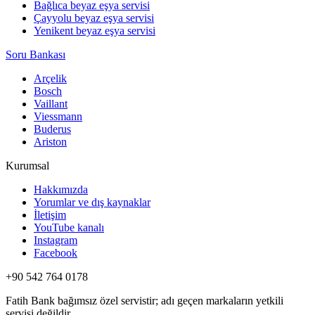
Bağlıca beyaz eşya servisi
Çayyolu beyaz eşya servisi
Yenikent beyaz eşya servisi
Soru Bankası
Arçelik
Bosch
Vaillant
Viessmann
Buderus
Ariston
Kurumsal
Hakkımızda
Yorumlar ve dış kaynaklar
İletişim
YouTube kanalı
Instagram
Facebook
+90 542 764 0178
Fatih Bank bağımsız özel servistir; adı geçen markaların yetkili
servisi değildir.