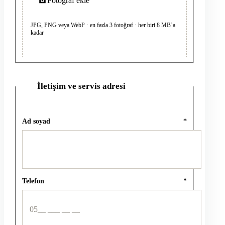
Fotoğraf ekle
JPG, PNG veya WebP · en fazla 3 fotoğraf · her biri 8 MB’a
kadar
İletişim ve servis adresi
2
Ad soyad
*
Telefon
*