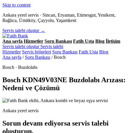
Skip to content
Ankara yerel servis · Sincan, Eryaman, Etimesgut, Yenikent,
Bağlıca, Ümitköy, Çayyolu, Yaşamkent
Servis talebi oluştur →
Ana sayfa
Hizmetler
Soru Bankası
Fatih Usta
Blog
İletişim
Servis talebi oluştur
Servis talebi
Hizmetler
Servis bölgeleri
Soru Bankası
Fatih Usta
Blog
Ana sayfa
/
Soru Bankası
/
Bosch
Bosch · Buzdolabı
Bosch KDN49V03NE Buzdolabı Arızası:
Nedeni ve Çözümü
Ankara yerel servis
Sorun devam ediyorsa servis talebi
oluşturun.