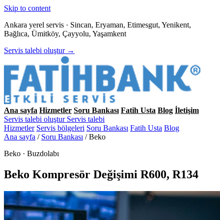
Skip to content
Ankara yerel servis · Sincan, Eryaman, Etimesgut, Yenikent,
Bağlıca, Ümitköy, Çayyolu, Yaşamkent
Servis talebi oluştur →
Ana sayfa
Hizmetler
Soru Bankası
Fatih Usta
Blog
İletişim
Servis talebi oluştur
Servis talebi
Hizmetler
Servis bölgeleri
Soru Bankası
Fatih Usta
Blog
Ana sayfa
/
Soru Bankası
/
Beko
Beko · Buzdolabı
Beko Kompresör Değişimi R600, R134