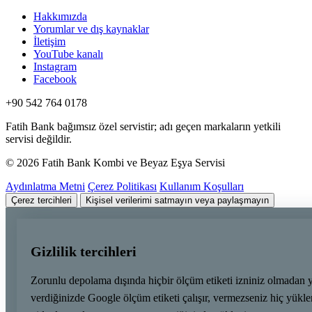
Hakkımızda
Yorumlar ve dış kaynaklar
İletişim
YouTube kanalı
Instagram
Facebook
+90 542 764 0178
Fatih Bank bağımsız özel servistir; adı geçen markaların yetkili
servisi değildir.
© 2026 Fatih Bank Kombi ve Beyaz Eşya Servisi
Aydınlatma Metni
Çerez Politikası
Kullanım Koşulları
Çerez tercihleri
Kişisel verilerimi satmayın veya paylaşmayın
Gizlilik tercihleri
Zorunlu depolama dışında hiçbir ölçüm etiketi izniniz olmadan 
verdiğinizde Google ölçüm etiketi çalışır, vermezseniz hiç yük