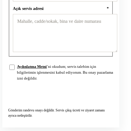
Açık servis adresi
*
Aydınlatma Metni
’ni okudum; servis talebim için
bilgilerimin işlenmesini kabul ediyorum. Bu onay pazarlama
izni değildir.
Servis talebini gönder
→
Gönderim randevu onayı değildir. Servis çıkış ücreti ve ziyaret zamanı
ayrıca netleştirilir.