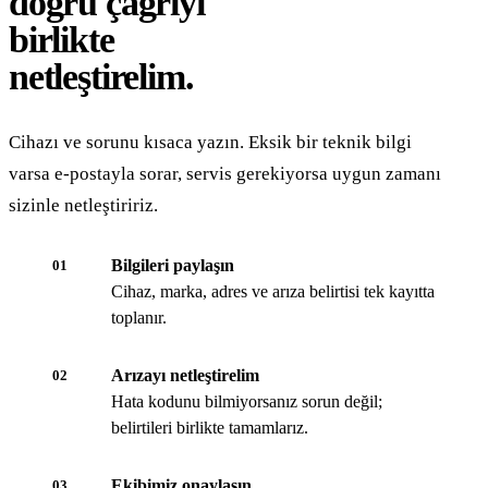
doğru çağrıyı
birlikte
netleştirelim.
Cihazı ve sorunu kısaca yazın. Eksik bir teknik bilgi
varsa e-postayla sorar, servis gerekiyorsa uygun zamanı
sizinle netleştiririz.
Bilgileri paylaşın
01
Cihaz, marka, adres ve arıza belirtisi tek kayıtta
toplanır.
Arızayı netleştirelim
02
Hata kodunu bilmiyorsanız sorun değil;
belirtileri birlikte tamamlarız.
Ekibimiz onaylasın
03