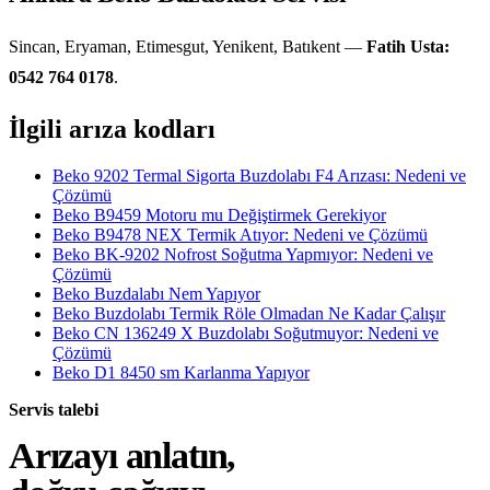
Sincan, Eryaman, Etimesgut, Yenikent, Batıkent —
Fatih Usta:
0542 764 0178
.
İlgili arıza kodları
Beko 9202 Termal Sigorta Buzdolabı F4 Arızası: Nedeni ve
Çözümü
Beko B9459 Motoru mu Değiştirmek Gerekiyor
Beko B9478 NEX Termik Atıyor: Nedeni ve Çözümü
Beko BK-9202 Nofrost Soğutma Yapmıyor: Nedeni ve
Çözümü
Beko Buzdalabı Nem Yapıyor
Beko Buzdolabı Termik Röle Olmadan Ne Kadar Çalışır
Beko CN 136249 X Buzdolabı Soğutmuyor: Nedeni ve
Çözümü
Beko D1 8450 sm Karlanma Yapıyor
Servis talebi
Arızayı anlatın,