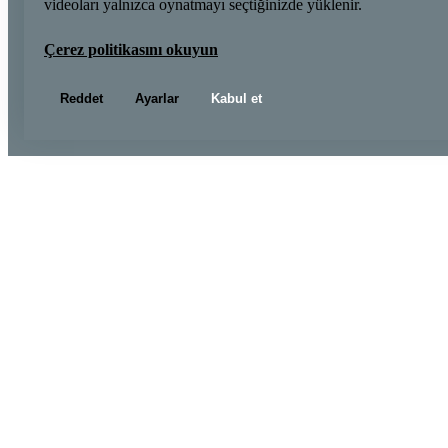
videoları yalnızca oynatmayı seçtiğinizde yüklenir.
Çerez politikasını okuyun
Reddet
Ayarlar
Kabul et