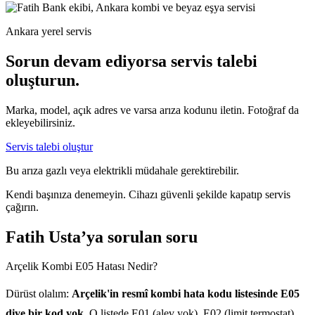
Ankara yerel servis
Sorun devam ediyorsa servis talebi
oluşturun.
Marka, model, açık adres ve varsa arıza kodunu iletin. Fotoğraf da
ekleyebilirsiniz.
Servis talebi oluştur
Bu arıza gazlı veya elektrikli müdahale gerektirebilir.
Kendi başınıza denemeyin. Cihazı güvenli şekilde kapatıp servis
çağırın.
Fatih Usta’ya sorulan soru
Arçelik Kombi E05 Hatası Nedir?
Dürüst olalım:
Arçelik'in resmî kombi hata kodu listesinde E05
diye bir kod yok.
O listede E01 (alev yok), E02 (limit termostat),