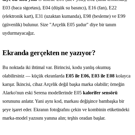
E03 (baca sigortası), E04 (düşük su basıncı), E16 (fan), E22
(elektronik kart), E31 (uzaktan kumanda), E98 (besleme) ve E99
(güvenlik) bulunur. Size "Arçelik E05 şudur" diye bir tanım
uydurmayacağız.
Ekranda gerçekten ne yazıyor?
Bu noktada iki ihtimal var. Birincisi, kodu yanlış okumuş
olabilirsiniz — küçük ekranlarda
E05 ile E06, E03 ile E08
kolayca
karışır. İkincisi, cihaz Arçelik değil başka marka olabilir; örneğin
Alarko'nun eski Serena modellerinde E05
kalorifer sensörü
sorununu anlatır. Yani aynı kod, markası değişince bambaşka bir
şeye işaret eder. Ekranın fotoğrafını çekin ve kombinin etiketindeki
marka-model yazısını yanına alın; teşhis oradan başlar.