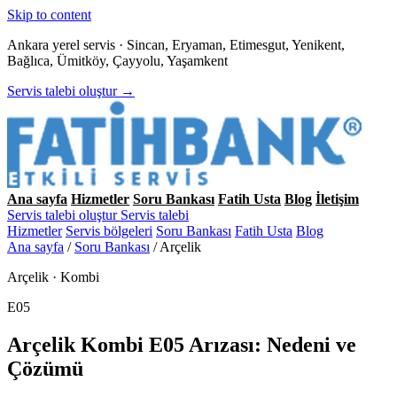
Skip to content
Ankara yerel servis · Sincan, Eryaman, Etimesgut, Yenikent,
Bağlıca, Ümitköy, Çayyolu, Yaşamkent
Servis talebi oluştur →
Ana sayfa
Hizmetler
Soru Bankası
Fatih Usta
Blog
İletişim
Servis talebi oluştur
Servis talebi
Hizmetler
Servis bölgeleri
Soru Bankası
Fatih Usta
Blog
Ana sayfa
/
Soru Bankası
/
Arçelik
Arçelik · Kombi
E05
Arçelik Kombi E05 Arızası: Nedeni ve
Çözümü