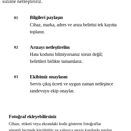
sizinle netleştiririz.
Bilgileri paylaşın
01
Cihaz, marka, adres ve arıza belirtisi tek kayıtta
toplanır.
Arızayı netleştirelim
02
Hata kodunu bilmiyorsanız sorun değil;
belirtileri birlikte tamamlarız.
Ekibimiz onaylasın
03
Servis çıkış ücreti ve uygun zaman netleşince
randevuyu ekip onaylar.
Fotoğraf ekleyebilirsiniz
Cihazı, etiketi veya ekrandaki kodu gösteren fotoğraflar
güvenli biçimde küçültülür ve yalnızca servis kaydında tutulur.