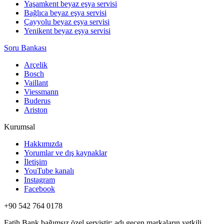
Yaşamkent beyaz eşya servisi
Bağlıca beyaz eşya servisi
Çayyolu beyaz eşya servisi
Yenikent beyaz eşya servisi
Soru Bankası
Arçelik
Bosch
Vaillant
Viessmann
Buderus
Ariston
Kurumsal
Hakkımızda
Yorumlar ve dış kaynaklar
İletişim
YouTube kanalı
Instagram
Facebook
+90 542 764 0178
Fatih Bank bağımsız özel servistir; adı geçen markaların yetkili