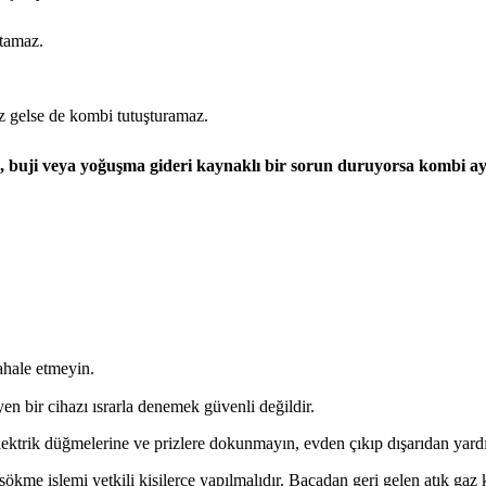
atamaz.
z gelse de kombi tutuşturamaz.
le, buji veya yoğuşma gideri kaynaklı bir sorun duruyorsa kombi a
ahale etmeyin.
en bir cihazı ısrarla denemek güvenli değildir.
elektrik düğmelerine ve prizlere dokunmayın, evden çıkıp dışarıdan yard
 sökme işlemi yetkili kişilerce yapılmalıdır. Bacadan geri gelen atık gaz 