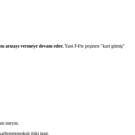
ynı arızayı vermeye devam eder.
Yani F4'te peşinen "kart gitmiş"
ım isteyin.
karbonmonoksit riski taşır.