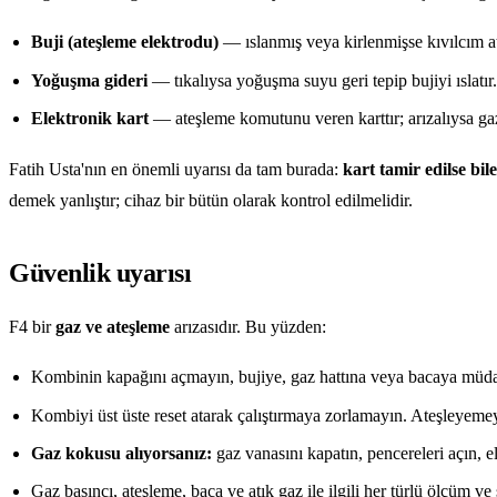
Buji (ateşleme elektrodu)
— ıslanmış veya kirlenmişse kıvılcım 
Yoğuşma gideri
— tıkalıysa yoğuşma suyu geri tepip bujiyi ıslatır.
Elektronik kart
— ateşleme komutunu veren karttır; arızalıysa ga
Fatih Usta'nın en önemli uyarısı da tam burada:
kart tamir edilse bi
demek yanlıştır; cihaz bir bütün olarak kontrol edilmelidir.
Güvenlik uyarısı
F4 bir
gaz ve ateşleme
arızasıdır. Bu yüzden:
Kombinin kapağını açmayın, bujiye, gaz hattına veya bacaya müd
Kombiyi üst üste reset atarak çalıştırmaya zorlamayın. Ateşleyemey
Gaz kokusu alıyorsanız:
gaz vanasını kapatın, pencereleri açın, 
Gaz basıncı, ateşleme, baca ve atık gaz ile ilgili her türlü ölçüm ve