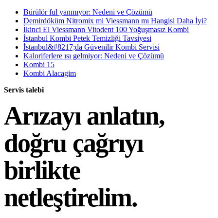
Bürülör ful yanmıyor: Nedeni ve Çözümü
Demirdöküm Nitromix mi Viessmann mı Hangisi Daha İyi?
İkinci El Viessmann Vitodent 100 Yoğuşmasız Kombi
İstanbul Kombi Petek Temizliği Tavsiyesi
İstanbul&#8217;da Güvenilir Kombi Servisi
Kaloriferlere ısı gelmiyor: Nedeni ve Çözümü
Kombi 15
Kombi Alacagim
Servis talebi
Arızayı anlatın,
doğru çağrıyı
birlikte
netleştirelim.