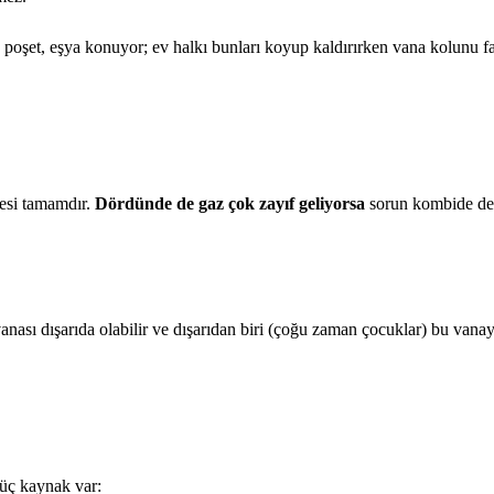
 poşet, eşya konuyor; ev halkı bunları koyup kaldırırken vana kolunu f
esi tamamdır.
Dördünde de gaz çok zayıf geliyorsa
sorun kombide değ
vanası dışarıda olabilir ve dışarıdan biri (çoğu zaman çocuklar) bu vana
 üç kaynak var: