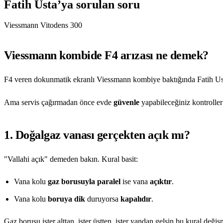
Fatih Usta’ya sorulan soru
Viessmann Vitodens 300
Viessmann kombide F4 arızası ne demek?
F4 veren dokunmatik ekranlı Viessmann kombiye baktığında Fatih Us
Ama servis çağırmadan önce evde
güvenle
yapabileceğiniz kontroller
1. Doğalgaz vanası gerçekten açık mı?
"Vallahi açık" demeden bakın. Kural basit:
Vana kolu
gaz borusuyla paralel
ise vana
açıktır
.
Vana kolu
boruya dik
duruyorsa
kapalıdır
.
Gaz borusu ister alttan, ister üstten, ister yandan gelsin bu kural değiş