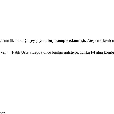
ta'nın ilk bulduğu şey şuydu:
buji komple ıslanmıştı.
Ateşleme kıvılcım
 var — Fatih Usta videoda önce bunları anlatıyor, çünkü F4 alan kombile
mez.