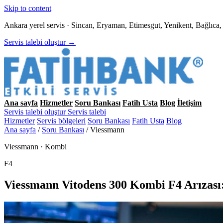
Skip to content
Ankara yerel servis · Sincan, Eryaman, Etimesgut, Yenikent, Bağlıc
Servis talebi oluştur →
Ana sayfa
Hizmetler
Soru Bankası
Fatih Usta
Blog
İletişim
Servis talebi oluştur
Servis talebi
Hizmetler
Servis bölgeleri
Soru Bankası
Fatih Usta
Blog
Ana sayfa
/
Soru Bankası
/
Viessmann
Viessmann · Kombi
F4
Viessmann Vitodens 300 Kombi F4 Arızası