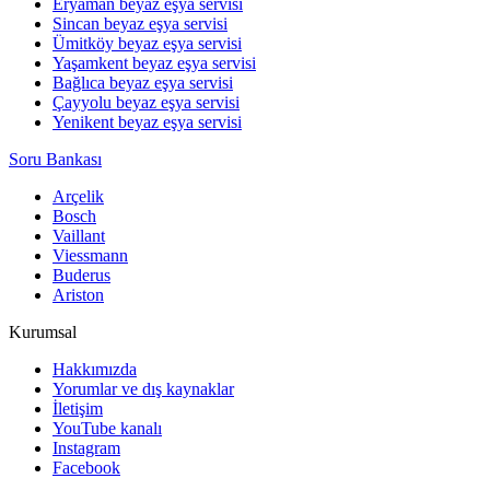
Eryaman beyaz eşya servisi
Sincan beyaz eşya servisi
Ümitköy beyaz eşya servisi
Yaşamkent beyaz eşya servisi
Bağlıca beyaz eşya servisi
Çayyolu beyaz eşya servisi
Yenikent beyaz eşya servisi
Soru Bankası
Arçelik
Bosch
Vaillant
Viessmann
Buderus
Ariston
Kurumsal
Hakkımızda
Yorumlar ve dış kaynaklar
İletişim
YouTube kanalı
Instagram
Facebook