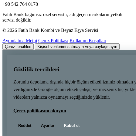
+90 542 764 0178
Fatih Bank bağımsız özel servistir; adı geçen markaların yetkili
servisi değildir.
© 2026 Fatih Bank Kombi ve Beyaz Eşya Servisi
Aydınlatma Metni
Çerez Politikası
Kullanım Koşulları
Çerez tercihleri
Kişisel verilerimi satmayın veya paylaşmayın
Gizlilik tercihleri
Zorunlu depolama dışında hiçbir ölçüm etiketi izniniz olmadan 
verdiğinizde Google ölçüm etiketi çalışır, vermezseniz hiç yük
videoları yalnızca oynatmayı seçtiğinizde yüklenir.
Çerez politikasını okuyun
Reddet
Ayarlar
Kabul et