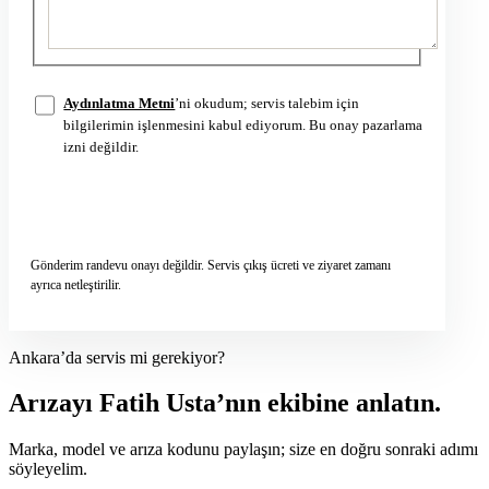
Aydınlatma Metni
’ni okudum; servis talebim için
bilgilerimin işlenmesini kabul ediyorum. Bu onay pazarlama
izni değildir.
Servis talebini gönder
→
Gönderim randevu onayı değildir. Servis çıkış ücreti ve ziyaret zamanı
ayrıca netleştirilir.
Ankara’da servis mi gerekiyor?
Arızayı Fatih Usta’nın ekibine anlatın.
Marka, model ve arıza kodunu paylaşın; size en doğru sonraki adımı
söyleyelim.