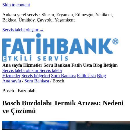
Skip to content
Ankara yerel servis · Sincan, Eryaman, Etimesgut, Yenikent,
Bağlıca, Ümitköy, Çayyolu, Yaşamkent
Servis talebi oluştur →
Ana sayfa
Hizmetler
Soru Bankası
Fatih Usta
Blog
İletişim
Servis talebi oluştur
Servis talebi
Hizmetler
Servis bölgeleri
Soru Bankası
Fatih Usta
Blog
Ana sayfa
/
Soru Bankası
/
Bosch
Bosch · Buzdolabı
Bosch Buzdolabı Termik Arızası: Nedeni
ve Çözümü