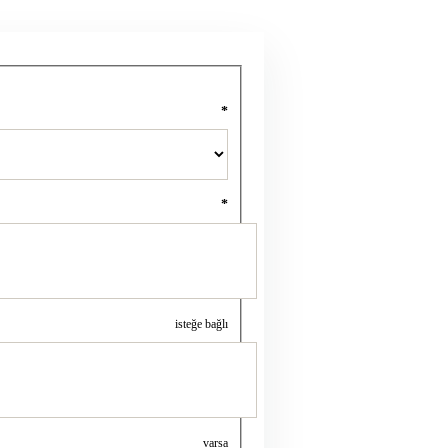
*
*
isteğe bağlı
varsa