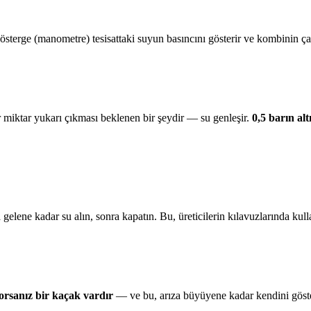
sterge (manometre) tesisattaki suyun basıncını gösterir ve kombinin ça
 miktar yukarı çıkması beklenen bir şeydir — su genleşir.
0,5 barın al
gelene kadar su alın, sonra kapatın. Bu, üreticilerin kılavuzlarında kulla
orsanız bir kaçak vardır
— ve bu, arıza büyüyene kadar kendini göster