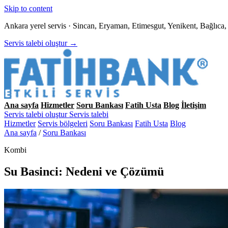
Skip to content
Ankara yerel servis · Sincan, Eryaman, Etimesgut, Yenikent, Bağlıc
Servis talebi oluştur →
Ana sayfa
Hizmetler
Soru Bankası
Fatih Usta
Blog
İletişim
Servis talebi oluştur
Servis talebi
Hizmetler
Servis bölgeleri
Soru Bankası
Fatih Usta
Blog
Ana sayfa
/
Soru Bankası
Kombi
Su Basinci: Nedeni ve Çözümü