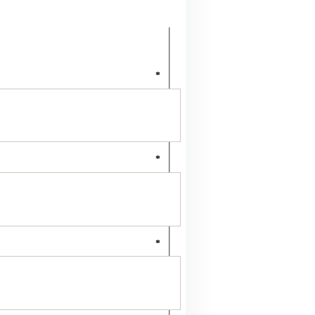
*
*
*