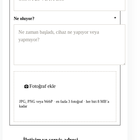
Ne oluyor?
*
Fotoğraf ekle
JPG, PNG veya WebP · en fazla 3 fotoğraf · her biri 8 MB’a
kadar
İletişim ve servis adresi
2