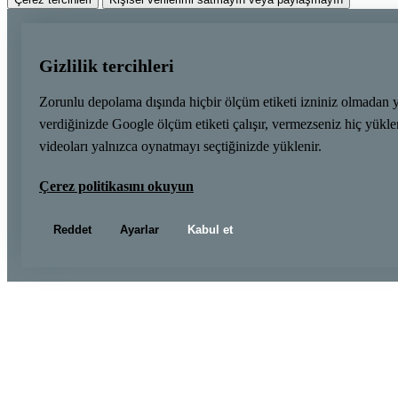
Gizlilik tercihleri
Zorunlu depolama dışında hiçbir ölçüm etiketi izniniz olmadan 
verdiğinizde Google ölçüm etiketi çalışır, vermezseniz hiç yük
videoları yalnızca oynatmayı seçtiğinizde yüklenir.
Çerez politikasını okuyun
Reddet
Ayarlar
Kabul et