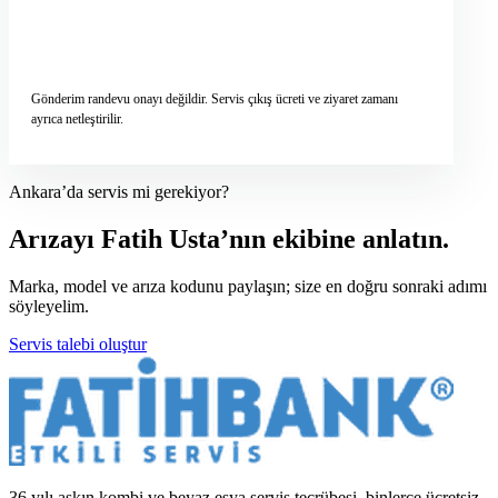
Servis talebini gönder
→
Gönderim randevu onayı değildir. Servis çıkış ücreti ve ziyaret zamanı
ayrıca netleştirilir.
Ankara’da servis mi gerekiyor?
Arızayı Fatih Usta’nın ekibine anlatın.
Marka, model ve arıza kodunu paylaşın; size en doğru sonraki adımı
söyleyelim.
Servis talebi oluştur
36 yılı aşkın kombi ve beyaz eşya servis tecrübesi, binlerce ücretsiz