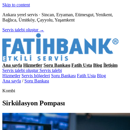
Skip to content
Ankara yerel servis · Sincan, Eryaman, Etimesgut, Yenikent,
Bağlıca, Ümitköy, Çayyolu, Yaşamkent
Servis talebi oluştur →
Ana sayfa
Hizmetler
Soru Bankası
Fatih Usta
Blog
İletişim
Servis talebi oluştur
Servis talebi
Hizmetler
Servis bölgeleri
Soru Bankası
Fatih Usta
Blog
Ana sayfa
/
Soru Bankası
Kombi
Sirkülasyon Pompası