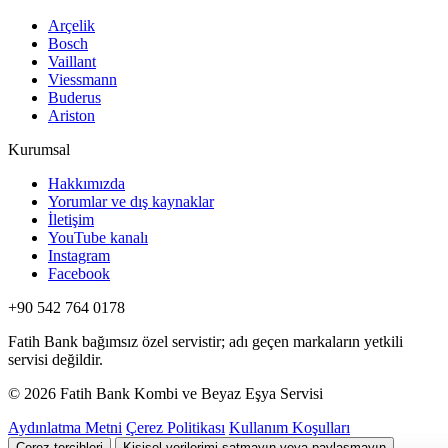
Arçelik
Bosch
Vaillant
Viessmann
Buderus
Ariston
Kurumsal
Hakkımızda
Yorumlar ve dış kaynaklar
İletişim
YouTube kanalı
Instagram
Facebook
+90 542 764 0178
Fatih Bank bağımsız özel servistir; adı geçen markaların yetkili
servisi değildir.
© 2026 Fatih Bank Kombi ve Beyaz Eşya Servisi
Aydınlatma Metni
Çerez Politikası
Kullanım Koşulları
Çerez tercihleri
Kişisel verilerimi satmayın veya paylaşmayın