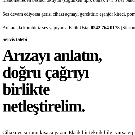
Manometreden basıncı okuyun (soğukken tipik olarak 1–1,5 bar bandınd
Ses devam ediyorsa gerisi cihazı açmayı gerektirir: eşanjör kireci, p
Ankara'da kombiniz ses yapıyorsa Fatih Usta:
0542 764 0178
(Sincan
Servis talebi
Arızayı anlatın,
doğru çağrıyı
birlikte
netleştirelim.
Cihazı ve sorunu kısaca yazın. Eksik bir teknik bilgi varsa e-p