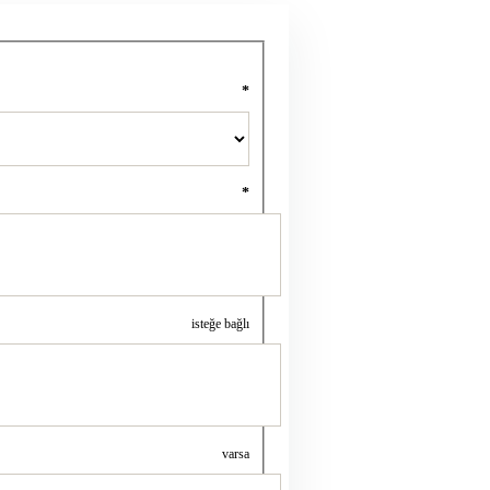
*
*
isteğe bağlı
varsa