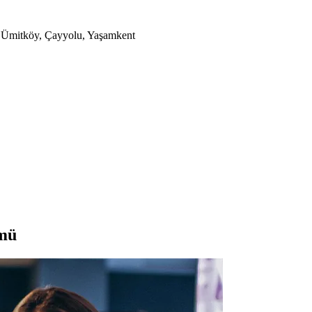
a, Ümitköy, Çayyolu, Yaşamkent
ümü