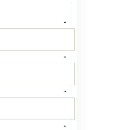
*
*
*
*