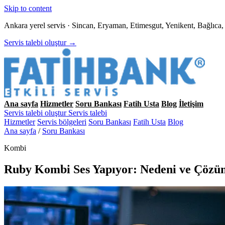
Skip to content
Ankara yerel servis · Sincan, Eryaman, Etimesgut, Yenikent, Bağlıc
Servis talebi oluştur →
Ana sayfa
Hizmetler
Soru Bankası
Fatih Usta
Blog
İletişim
Servis talebi oluştur
Servis talebi
Hizmetler
Servis bölgeleri
Soru Bankası
Fatih Usta
Blog
Ana sayfa
/
Soru Bankası
Kombi
Ruby Kombi Ses Yapıyor: Nedeni ve Çöz