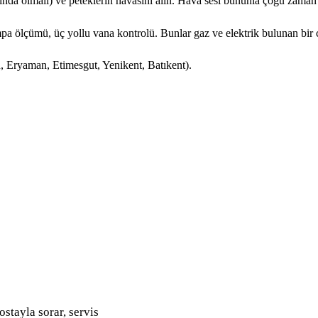
a olmalı) ve peteklerin havasını alın. Hava sesi bununla çoğu zaman k
ompa ölçümü, üç yollu vana kontrolü. Bunlar gaz ve elektrik bulunan bir
, Eryaman, Etimesgut, Yenikent, Batıkent).
ostayla sorar, servis