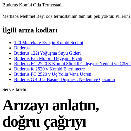
Buderus Kombi Oda Termostadı
Merhaba Mehmet Bey, oda termostatının tamiratı pek yoktur. Pillerini d
İlgili arıza kodları
120 Metrekare Ev için Kombi Seçimi
Buderus
Buderus 122i Yoğuşma Suyu Gideri
Buderus Fan Motoru Değişimi Fiyatı
Buderus FC 2520 S Kombi Sürekli Çalışıyor: Nedeni ve Çöz
Buderus fc 2520 v Kombi Enerjimetre
Buderus FC 2520 v Üç Yollu Vana Ücreti
Buderus GB 012 Basınç Düşmesi: Nedeni ve Çözümü
Servis talebi
Arızayı anlatın,
doğru çağrıyı