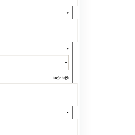
*
*
isteğe bağlı
*