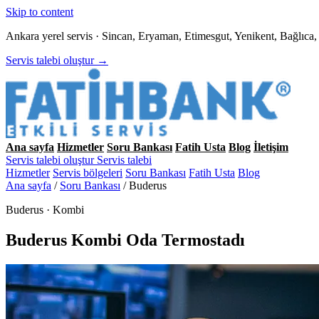
Skip to content
Ankara yerel servis · Sincan, Eryaman, Etimesgut, Yenikent, Bağlıc
Servis talebi oluştur →
Ana sayfa
Hizmetler
Soru Bankası
Fatih Usta
Blog
İletişim
Servis talebi oluştur
Servis talebi
Hizmetler
Servis bölgeleri
Soru Bankası
Fatih Usta
Blog
Ana sayfa
/
Soru Bankası
/
Buderus
Buderus · Kombi
Buderus Kombi Oda Termostadı