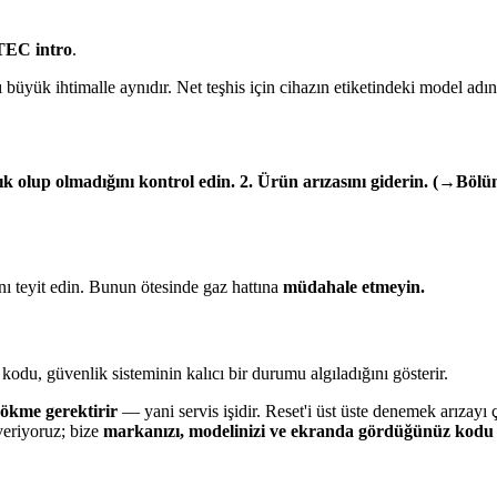
TEC intro
.
üyük ihtimalle aynıdır. Net teşhis için cihazın etiketindeki model adını
k olup olmadığını kontrol edin. 2. Ürün arızasını giderin. (→Bölüm 
ı teyit edin. Bunun ötesinde gaz hattına
müdahale etmeyin.
kodu, güvenlik sisteminin kalıcı bir durumu algıladığını gösterir.
sökme gerektirir
— yani servis işidir. Reset'i üst üste denemek arızayı
veriyoruz; bize
markanızı, modelinizi ve ekranda gördüğünüz kodu