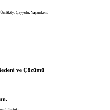
a, Ümitköy, Çayyolu, Yaşamkent
 Nedeni ve Çözümü
un.
yebilirsiniz.