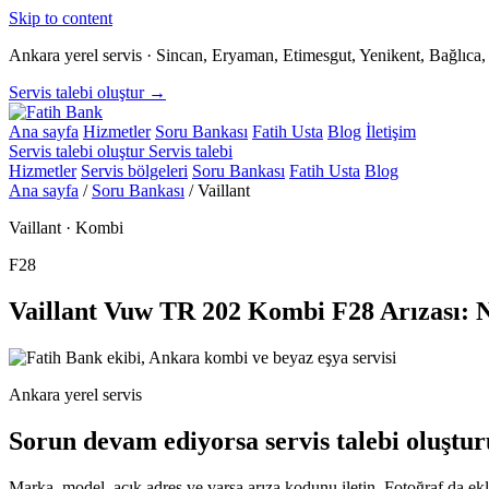
Skip to content
Ankara yerel servis · Sincan, Eryaman, Etimesgut, Yenikent, Bağlıc
Servis talebi oluştur →
Ana sayfa
Hizmetler
Soru Bankası
Fatih Usta
Blog
İletişim
Servis talebi oluştur
Servis talebi
Hizmetler
Servis bölgeleri
Soru Bankası
Fatih Usta
Blog
Ana sayfa
/
Soru Bankası
/
Vaillant
Vaillant · Kombi
F28
Vaillant Vuw TR 202 Kombi F28 Arızası:
Ankara yerel servis
Sorun devam ediyorsa servis talebi oluştur
Marka, model, açık adres ve varsa arıza kodunu iletin. Fotoğraf da ekle