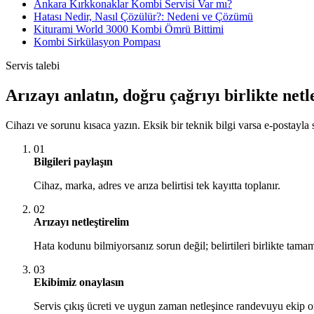
Ankara Kırkkonaklar Kombi Servisi Var mı?
Hatası Nedir, Nasıl Çözülür?: Nedeni ve Çözümü
Kiturami World 3000 Kombi Ömrü Bittimi
Kombi Sirkülasyon Pompası
Servis talebi
Arızayı anlatın, doğru çağrıyı birlikte netl
Cihazı ve sorunu kısaca yazın. Eksik bir teknik bilgi varsa e-postayla s
01
Bilgileri paylaşın
Cihaz, marka, adres ve arıza belirtisi tek kayıtta toplanır.
02
Arızayı netleştirelim
Hata kodunu bilmiyorsanız sorun değil; belirtileri birlikte tamam
03
Ekibimiz onaylasın
Servis çıkış ücreti ve uygun zaman netleşince randevuyu ekip o