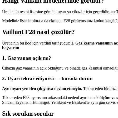
Hangi Vaillant modellerinde görülür?
Üreticinin resmi listesine göre bu uyarı şu cihazlar için geçerlidir:
eco
Modeliniz listede olmasa da ekranda F28 görüyorsanız kodun karşılığı b
Vaillant F28 nasıl çözülür?
Üreticinin bu kod için verdiği tarif şudur:
1. Gaz kesme vanasının açı
başvurun
1. Gaz vanası açık mı?
Cihazın gaz vanasının açık olduğunu ve binada gaz kesintisi olmadığın
2. Uyarı tekrar ediyorsa — burada durun
Aynı uyarı yeniden çıkıyorsa devam etmeyin.
Tekrar eden bir arıza 
Tekrar eden F28 uyarısının arkasındaki nedeni ayırt etmek
ölçüm ve 
Sincan, Eryaman, Etimesgut, Yenikent ve Batıkent'te aynı gün servis 
Sık sorulan sorular