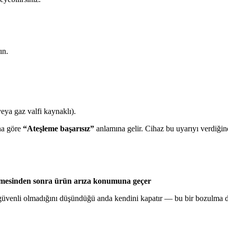
ın.
eya gaz valfi kaynaklı).
ına göre
“Ateşleme başarısız”
anlamına gelir. Cihaz bu uyarıyı verdiğin
emesinden sonra ürün arıza konumuna geçer
n güvenli olmadığını düşündüğü anda kendini kapatır — bu bir bozulma d