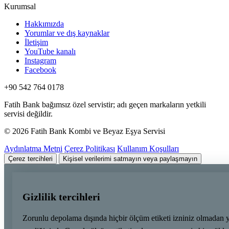
Kurumsal
Hakkımızda
Yorumlar ve dış kaynaklar
İletişim
YouTube kanalı
Instagram
Facebook
+90 542 764 0178
Fatih Bank bağımsız özel servistir; adı geçen markaların yetkili
servisi değildir.
© 2026 Fatih Bank Kombi ve Beyaz Eşya Servisi
Aydınlatma Metni
Çerez Politikası
Kullanım Koşulları
Çerez tercihleri
Kişisel verilerimi satmayın veya paylaşmayın
Gizlilik tercihleri
Zorunlu depolama dışında hiçbir ölçüm etiketi izniniz olmadan 