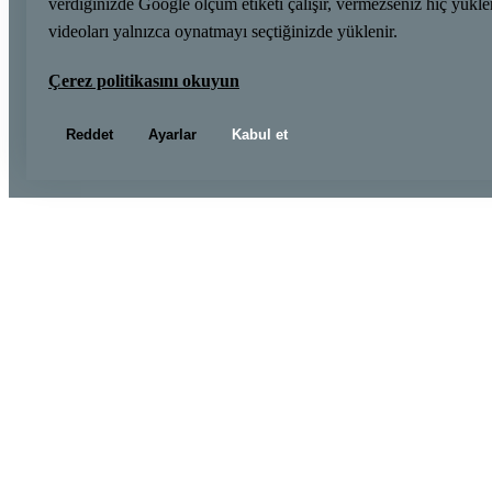
verdiğinizde Google ölçüm etiketi çalışır, vermezseniz hiç yük
videoları yalnızca oynatmayı seçtiğinizde yüklenir.
Çerez politikasını okuyun
Reddet
Ayarlar
Kabul et