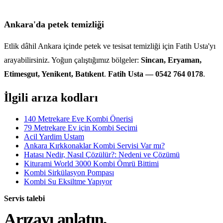
Ankara'da petek temizliği
Etlik dâhil Ankara içinde petek ve tesisat temizliği için Fatih Usta'yı
arayabilirsiniz. Yoğun çalıştığımız bölgeler:
Sincan, Eryaman,
Etimesgut, Yenikent, Batıkent
.
Fatih Usta — 0542 764 0178
.
İlgili arıza kodları
140 Metrekare Eve Kombi Önerisi
79 Metrekare Ev için Kombi Seçimi
Acil Yardim Ustam
Ankara Kırkkonaklar Kombi Servisi Var mı?
Hatası Nedir, Nasıl Çözülür?: Nedeni ve Çözümü
Kiturami World 3000 Kombi Ömrü Bittimi
Kombi Sirkülasyon Pompası
Kombi Su Eksiltme Yapıyor
Servis talebi
Arızayı anlatın,