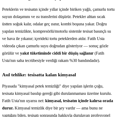
Peteklerin ve tesisatın içinde yıllar içinde biriken yağlı, çamurlu tortu
suyun dolaşımını ve ısı transferini düşürür. Petekler alttan sıcak
üstten soğuk kalır, odalar geç ısınır, kombi boşuna yakar. Doğru
yapılan temizlikte, kompresörlü/motorlu sistemle tesisat basınçlı su
ve hava ile yıkanır; içerideki tortu peteklerden atılır. Fatih Usta
videoda çıkan çamurlu suyu doğrudan gösteriyor — sonuç gözle
görülür ve
yakıt tüketiminde ciddi bir düşüş sağlanır
(Fatih
Usta'nın saha tecrübesiyle verdiği rakam %30 bandındadır).
Asıl tehlike: tesisatta kalan kimyasal
Piyasada "kimyasal petek temizliği" diye yapılan işlerin çoğu,
tesisata kimyasal basılıp gereği gibi durulanmaması üzerine kurulu.
Fatih Usta'nın uyarısı net:
kimyasal, tesisatın içinde kalırsa orada
durur.
Kimyasal temizlik diye bir şey vardır — ama bunu ne
yaptığını bilen, tesisatı sonrasında hakkıyla durulayan profesyonel