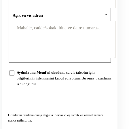
Açık servis adresi
*
Aydınlatma Metni
’ni okudum; servis talebim için
bilgilerimin işlenmesini kabul ediyorum. Bu onay pazarlama
izni değildir.
Servis talebini gönder
→
Gönderim randevu onayı değildir. Servis çıkış ücreti ve ziyaret zamanı
ayrıca netleştirilir.