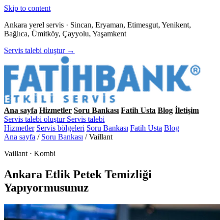
Skip to content
Ankara yerel servis · Sincan, Eryaman, Etimesgut, Yenikent,
Bağlıca, Ümitköy, Çayyolu, Yaşamkent
Servis talebi oluştur →
Ana sayfa
Hizmetler
Soru Bankası
Fatih Usta
Blog
İletişim
Servis talebi oluştur
Servis talebi
Hizmetler
Servis bölgeleri
Soru Bankası
Fatih Usta
Blog
Ana sayfa
/
Soru Bankası
/
Vaillant
Vaillant · Kombi
Ankara Etlik Petek Temizliği
Yapıyormusunuz