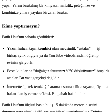
yapar. Yarım bırakılmış bir kimyasal temizlik, peteğinize ve
kombinize yıllara yayılan bir zarar bırakır.
Kime yaptırmayın?
Fatih Usta'nın sahada gördükleri:
Yazın halıcı, kışın kombici
olan mevsimlik "ustalar" — işi
birkaç aylık bilgiyle ya da YouTube videolarından öğrenip
evinize giriyorlar.
Posta kutularına "doğalgaz faturanızı %50 düşürüyoruz" broşürü
atanlar. Bu vaat gerçekçi değildir.
İnternette "petek temizliği" araması sonrası
ilk arayana
, fiyatına
bakmadan iş verme refleksi. En pahalı hata budur.
Fatih Usta'nın ölçüsü basit: bu iş 15 dakikada motorun sesini
duyurup para almak değil, tesisatı bilerek temizlemektir. Evinize