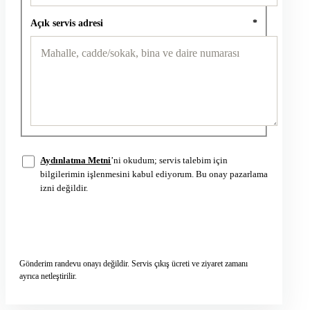
Açık servis adresi
*
Aydınlatma Metni
’ni okudum; servis talebim için
bilgilerimin işlenmesini kabul ediyorum. Bu onay pazarlama
izni değildir.
Servis talebini gönder
→
Gönderim randevu onayı değildir. Servis çıkış ücreti ve ziyaret zamanı
ayrıca netleştirilir.