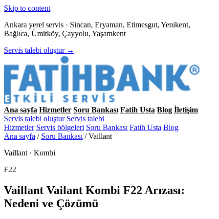
Skip to content
Ankara yerel servis · Sincan, Eryaman, Etimesgut, Yenikent,
Bağlıca, Ümitköy, Çayyolu, Yaşamkent
Servis talebi oluştur →
Ana sayfa
Hizmetler
Soru Bankası
Fatih Usta
Blog
İletişim
Servis talebi oluştur
Servis talebi
Hizmetler
Servis bölgeleri
Soru Bankası
Fatih Usta
Blog
Ana sayfa
/
Soru Bankası
/
Vaillant
Vaillant · Kombi
F22
Vaillant Vailant Kombi F22 Arızası:
Nedeni ve Çözümü