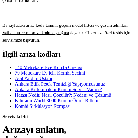
çalıştırılmamalıdır.
Bu sayfadaki arıza kodu tanımı, geçerli model listesi ve çözüm adımları
Vaillant'ın resmi arıza kodu kaynağına
dayanır. Cihazınıza özel teşhis için
servisimize başvurun.
İlgili arıza kodları
140 Metrekare Eve Kombi Önerisi
79 Metrekare Ev için Kombi Seçimi
Acil Yardim Ustam
Ankara Etlik Petek Temizliği Yapıyormusunuz
Ankara Kırkkonaklar Kombi Servisi Var mı?
Hatası Nedir, Nasıl Çözülür?: Nedeni ve Çözümü
Kiturami World 3000 Kombi Ömrü Bittimi
Kombi Sirkülasyon Pompası
Servis talebi
Arızayı anlatın,