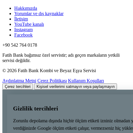
Hakkımızda
Yorumlar ve dış kaynaklar
İletişim
YouTube kanalı
Instagram
Facebook
+90 542 764 0178
Fatih Bank bağımsız özel servistir; adı geçen markaların yetkili
servisi değildir.
© 2026 Fatih Bank Kombi ve Beyaz Eşya Servisi
Aydınlatma Metni
Çerez Politikası
Kullanım Koşulları
Çerez tercihleri
Kişisel verilerimi satmayın veya paylaşmayın
Gizlilik tercihleri
Zorunlu depolama dışında hiçbir ölçüm etiketi izniniz olmadan 
verdiğinizde Google ölçüm etiketi çalışır, vermezseniz hiç yük