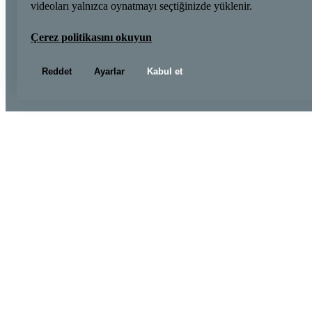
videoları yalnızca oynatmayı seçtiğinizde yüklenir.
Çerez politikasını okuyun
Reddet
Ayarlar
Kabul et