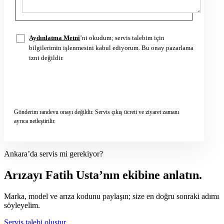
Aydınlatma Metni
’ni okudum; servis talebim için
bilgilerimin işlenmesini kabul ediyorum. Bu onay pazarlama
izni değildir.
Servis talebini gönder
→
Gönderim randevu onayı değildir. Servis çıkış ücreti ve ziyaret zamanı
ayrıca netleştirilir.
Ankara’da servis mi gerekiyor?
Arızayı Fatih Usta’nın ekibine anlatın.
Marka, model ve arıza kodunu paylaşın; size en doğru sonraki adımı
söyleyelim.
Servis talebi oluştur