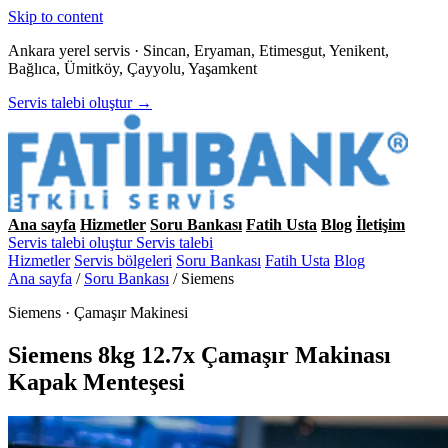
Skip to content
Ankara yerel servis · Sincan, Eryaman, Etimesgut, Yenikent,
Bağlıca, Ümitköy, Çayyolu, Yaşamkent
Servis talebi oluştur →
Ana sayfa
Hizmetler
Soru Bankası
Fatih Usta
Blog
İletişim
Servis talebi oluştur
Servis talebi
Hizmetler
Servis bölgeleri
Soru Bankası
Fatih Usta
Blog
Ana sayfa
/
Soru Bankası
/
Siemens
Siemens · Çamaşır Makinesi
Siemens 8kg 12.7x Çamaşır Makinası
Kapak Menteşesi