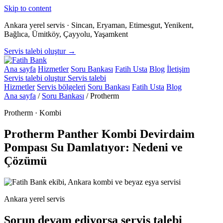
Skip to content
Ankara yerel servis · Sincan, Eryaman, Etimesgut, Yenikent,
Bağlıca, Ümitköy, Çayyolu, Yaşamkent
Servis talebi oluştur →
Ana sayfa
Hizmetler
Soru Bankası
Fatih Usta
Blog
İletişim
Servis talebi oluştur
Servis talebi
Hizmetler
Servis bölgeleri
Soru Bankası
Fatih Usta
Blog
Ana sayfa
/
Soru Bankası
/
Protherm
Protherm · Kombi
Protherm Panther Kombi Devirdaim
Pompası Su Damlatıyor: Nedeni ve
Çözümü
Ankara yerel servis
Sorun devam ediyorsa servis talebi