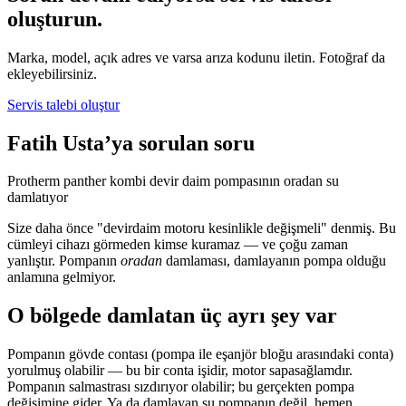
oluşturun.
Marka, model, açık adres ve varsa arıza kodunu iletin. Fotoğraf da
ekleyebilirsiniz.
Servis talebi oluştur
Fatih Usta’ya sorulan soru
Protherm panther kombi devir daim pompasının oradan su
damlatıyor
Size daha önce "devirdaim motoru kesinlikle değişmeli" denmiş. Bu
cümleyi cihazı görmeden kimse kuramaz — ve çoğu zaman
yanlıştır. Pompanın
oradan
damlaması, damlayanın pompa olduğu
anlamına gelmiyor.
O bölgede damlatan üç ayrı şey var
Pompanın gövde contası (pompa ile eşanjör bloğu arasındaki conta)
yorulmuş olabilir — bu bir conta işidir, motor sapasağlamdır.
Pompanın salmastrası sızdırıyor olabilir; bu gerçekten pompa
değişimine gider. Ya da damlayan su pompanın değil, hemen