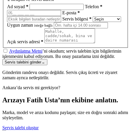
Ad soyad
*
Telefon
*
E-posta
*
Servis bölgesi
*
Uygun zaman
isteğe bağlı
Açık servis adresi
*
Aydınlatma Metni
’ni okudum; servis talebim için bilgilerimin
işlenmesini kabul ediyorum. Bu onay pazarlama izni değildir.
Servis talebini gönder
→
Gönderim randevu onayı değildir. Servis çıkış ücreti ve ziyaret
zamanı ayrıca netleştirilir.
Ankara’da servis mi gerekiyor?
Arızayı Fatih Usta’nın ekibine anlatın.
Marka, model ve arıza kodunu paylaşın; size en doğru sonraki adımı
söyleyelim.
Servis talebi oluştur