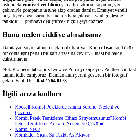
üstündeki
emniyet ventilinin
ya da bir rakorun suyudur; yer
çekimiyle pompanın üstüne akıp oradan damlar. Emniyet ventili
boşaltıyorsa asıl sorun basıncın 3 bara çıkması, yani genleşme
tankıdır — pompayı değiştirmek hiçbir şeyi çözmez.
Bunu neden ciddiye almalısınız
Damlayan suyun altında elektronik kart var. Karta ulaşan su, küçük
bir conta işini pahalı bir kart arızasına çevirir. Cihazı bu halde
çalıştırmayın.
Not: Protherm tablomuz Lynx ve Puma'yı kapsıyor, Panther için kod
tanımı iddia etmiyoruz. Damlamanın yerini gösteren bir fotoğraf
çekin: Fatih Usta
0542 764 0178
.
İlgili arıza kodları
Kocaeli Kombi Peteklerde Isınma Sorunu: Nedeni ve
Çözümü
Kombi Petek Temizleme Cihazı Satıyormusunuz?Kombi
Petek Temizleme Ankara: Nedeni ve Çözümü
Kombi Ses 2
Kombiden Sıcak Su Taziği Az Akıyor