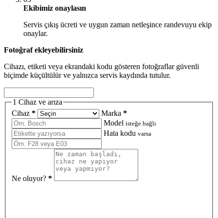
Ekibimiz onaylasın
Servis çıkış ücreti ve uygun zaman netleşince randevuyu ekip
onaylar.
Fotoğraf ekleyebilirsiniz
Cihazı, etiketi veya ekrandaki kodu gösteren fotoğraflar güvenli
biçimde küçültülür ve yalnızca servis kaydında tutulur.
1
Cihaz ve arıza
Cihaz
*
Marka
*
Model
isteğe bağlı
Hata kodu
varsa
Ne oluyor?
*