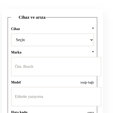
Cihaz ve arıza
1
Cihaz
*
Marka
*
Model
isteğe bağlı
Hata kodu
varsa