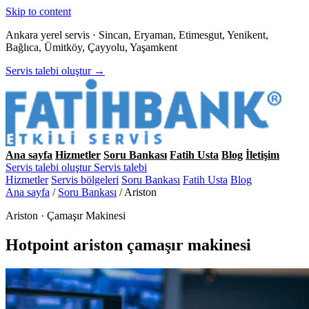
Skip to content
Ankara yerel servis · Sincan, Eryaman, Etimesgut, Yenikent,
Bağlıca, Ümitköy, Çayyolu, Yaşamkent
Servis talebi oluştur →
Ana sayfa
Hizmetler
Soru Bankası
Fatih Usta
Blog
İletişim
Servis talebi oluştur
Servis talebi
Hizmetler
Servis bölgeleri
Soru Bankası
Fatih Usta
Blog
Ana sayfa
/
Soru Bankası
/
Ariston
Ariston · Çamaşır Makinesi
Hotpoint ariston çamaşır makinesi