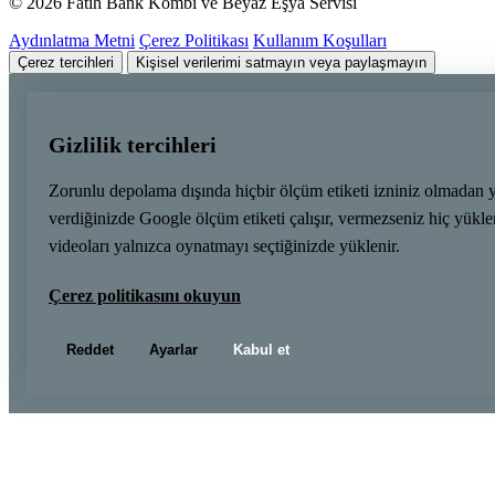
© 2026 Fatih Bank Kombi ve Beyaz Eşya Servisi
Aydınlatma Metni
Çerez Politikası
Kullanım Koşulları
Çerez tercihleri
Kişisel verilerimi satmayın veya paylaşmayın
Gizlilik tercihleri
Zorunlu depolama dışında hiçbir ölçüm etiketi izniniz olmadan 
verdiğinizde Google ölçüm etiketi çalışır, vermezseniz hiç yük
videoları yalnızca oynatmayı seçtiğinizde yüklenir.
Çerez politikasını okuyun
Reddet
Ayarlar
Kabul et