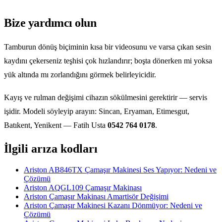
Bize yardımcı olun
Tamburun dönüş biçiminin kısa bir videosunu ve varsa çıkan sesin
kaydını çekerseniz teşhisi çok hızlandırır; boşta dönerken mi yoksa
yük altında mı zorlandığını görmek belirleyicidir.
Kayış ve rulman değişimi cihazın sökülmesini gerektirir — servis
işidir. Modeli söyleyip arayın: Sincan, Eryaman, Etimesgut,
Batıkent, Yenikent — Fatih Usta
0542 764 0178
.
İlgili arıza kodları
Ariston AB846TX Çamaşır Makinesi Ses Yapıyor: Nedeni ve
Çözümü
Ariston AQGL109 Çamaşır Makinası
Ariston Çamaşır Makinası Amartisör Değişimi
Ariston Çamaşır Makinesi Kazanı Dönmüyor: Nedeni ve
Çözümü