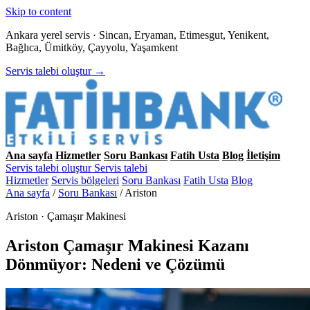
Skip to content
Ankara yerel servis · Sincan, Eryaman, Etimesgut, Yenikent,
Bağlıca, Ümitköy, Çayyolu, Yaşamkent
Servis talebi oluştur →
Ana sayfa
Hizmetler
Soru Bankası
Fatih Usta
Blog
İletişim
Servis talebi oluştur
Servis talebi
Hizmetler
Servis bölgeleri
Soru Bankası
Fatih Usta
Blog
Ana sayfa
/
Soru Bankası
/
Ariston
Ariston · Çamaşır Makinesi
Ariston Çamaşır Makinesi Kazanı
Dönmüyor: Nedeni ve Çözümü