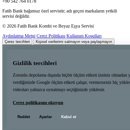
+90 542 764 0178
Fatih Bank bağımsız özel servistir; adı geçen markaların yetkili
servisi değildir.
© 2026 Fatih Bank Kombi ve Beyaz Eşya Servisi
Aydınlatma Metni
Çerez Politikası
Kullanım Koşulları
Çerez tercihleri
Kişisel verilerimi satmayın veya paylaşmayın
Gizlilik tercihleri
Zorunlu depolama dışında hiçbir ölçüm etiketi izniniz olmadan 
verdiğinizde Google ölçüm etiketi çalışır, vermezseniz hiç yük
videoları yalnızca oynatmayı seçtiğinizde yüklenir.
Çerez politikasını okuyun
Reddet
Ayarlar
Kabul et