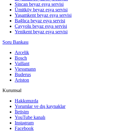
Sincan beyaz eşya servisi
Ümitköy beyaz eşya servisi
Yaşamkent beyaz eşya servisi
Bağlıca beyaz eşya servisi
Çayyolu beyaz eşya servisi
Yenikent beyaz eşya servisi
Soru Bankası
Arçelik
Bosch
Vaillant
Viessmann
Buderus
Ariston
Kurumsal
Hakkımızda
Yorumlar ve dış kaynaklar
İletişim
YouTube kanalı
Instagram
Facebook