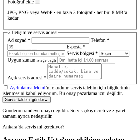
Fotoğraf ekle
JPG, PNG veya WebP · en fazla 3 fotoğraf · her biri 8 MB’a
kadar
2
İletişim ve servis adresi
Ad soyad
*
Telefon
*
E-posta
*
Servis bölgesi
*
Uygun zaman
isteğe bağlı
Açık servis adresi
*
Aydınlatma Metni
’ni okudum; servis talebim için bilgilerimin
işlenmesini kabul ediyorum. Bu onay pazarlama izni değildir.
Servis talebini gönder
→
Gönderim randevu onayı değildir. Servis çıkış ücreti ve ziyaret
zamanı ayrıca netleştirilir.
Ankara’da servis mi gerekiyor?
Arızayı Fatih Usta’nın ekibine anlatın.