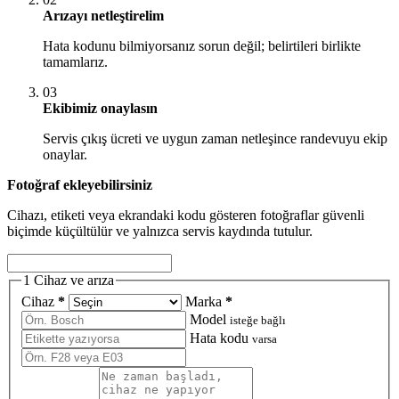
Arızayı netleştirelim
Hata kodunu bilmiyorsanız sorun değil; belirtileri birlikte
tamamlarız.
03
Ekibimiz onaylasın
Servis çıkış ücreti ve uygun zaman netleşince randevuyu ekip
onaylar.
Fotoğraf ekleyebilirsiniz
Cihazı, etiketi veya ekrandaki kodu gösteren fotoğraflar güvenli
biçimde küçültülür ve yalnızca servis kaydında tutulur.
1
Cihaz ve arıza
Cihaz
*
Marka
*
Model
isteğe bağlı
Hata kodu
varsa