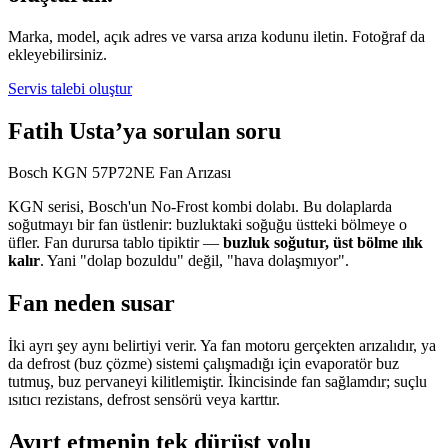
Marka, model, açık adres ve varsa arıza kodunu iletin. Fotoğraf da
ekleyebilirsiniz.
Servis talebi oluştur
Fatih Usta’ya sorulan soru
Bosch KGN 57P72NE Fan Arızası
KGN serisi, Bosch'un No-Frost kombi dolabı. Bu dolaplarda
soğutmayı bir fan üstlenir: buzluktaki soğuğu üstteki bölmeye o
üfler. Fan durursa tablo tipiktir —
buzluk soğutur, üst bölme ılık
kalır
. Yani "dolap bozuldu" değil, "hava dolaşmıyor".
Fan neden susar
İki ayrı şey aynı belirtiyi verir. Ya fan motoru gerçekten arızalıdır, ya
da defrost (buz çözme) sistemi çalışmadığı için evaporatör buz
tutmuş, buz pervaneyi kilitlemiştir. İkincisinde fan sağlamdır; suçlu
ısıtıcı rezistans, defrost sensörü veya karttır.
Ayırt etmenin tek dürüst yolu