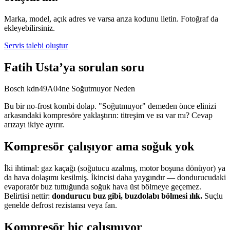
Marka, model, açık adres ve varsa arıza kodunu iletin. Fotoğraf da
ekleyebilirsiniz.
Servis talebi oluştur
Fatih Usta’ya sorulan soru
Bosch kdn49A04ne Soğutmuyor Neden
Bu bir no-frost kombi dolap. "Soğutmuyor" demeden önce elinizi
arkasındaki kompresöre yaklaştırın: titreşim ve ısı var mı? Cevap
arızayı ikiye ayırır.
Kompresör çalışıyor ama soğuk yok
İki ihtimal: gaz kaçağı (soğutucu azalmış, motor boşuna dönüyor) ya
da hava dolaşımı kesilmiş. İkincisi daha yaygındır — dondurucudaki
evaporatör buz tuttuğunda soğuk hava üst bölmeye geçemez.
Belirtisi nettir:
dondurucu buz gibi, buzdolabı bölmesi ılık.
Suçlu
genelde defrost rezistansı veya fan.
Kompresör hiç çalışmıyor