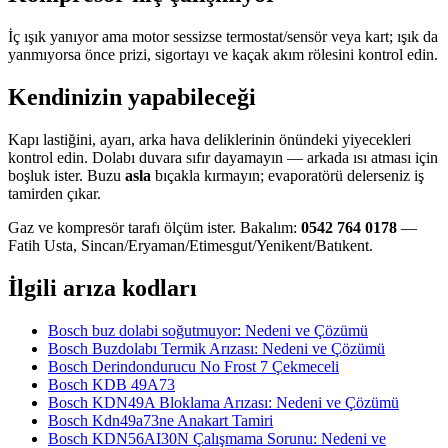
İç ışık yanıyor ama motor sessizse termostat/sensör veya kart; ışık da
yanmıyorsa önce prizi, sigortayı ve kaçak akım rölesini kontrol edin.
Kendinizin yapabileceği
Kapı lastiğini, ayarı, arka hava deliklerinin önündeki yiyecekleri
kontrol edin. Dolabı duvara sıfır dayamayın — arkada ısı atması için
boşluk ister. Buzu
asla
bıçakla kırmayın; evaporatörü delerseniz iş
tamirden çıkar.
Gaz ve kompresör tarafı ölçüm ister. Bakalım:
0542 764 0178
—
Fatih Usta, Sincan/Eryaman/Etimesgut/Yenikent/Batıkent.
İlgili arıza kodları
Bosch buz dolabi soğutmuyor: Nedeni ve Çözümü
Bosch Buzdolabı Termik Arızası: Nedeni ve Çözümü
Bosch Derindondurucu No Frost 7 Çekmeceli
Bosch KDB 49A73
Bosch KDN49A Bloklama Arızası: Nedeni ve Çözümü
Bosch Kdn49a73ne Anakart Tamiri
Bosch KDN56AI30N Çalışmama Sorunu: Nedeni ve