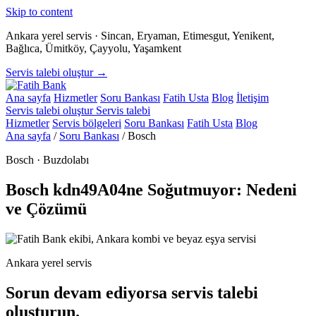
Skip to content
Ankara yerel servis · Sincan, Eryaman, Etimesgut, Yenikent,
Bağlıca, Ümitköy, Çayyolu, Yaşamkent
Servis talebi oluştur →
Ana sayfa
Hizmetler
Soru Bankası
Fatih Usta
Blog
İletişim
Servis talebi oluştur
Servis talebi
Hizmetler
Servis bölgeleri
Soru Bankası
Fatih Usta
Blog
Ana sayfa
/
Soru Bankası
/
Bosch
Bosch · Buzdolabı
Bosch kdn49A04ne Soğutmuyor: Nedeni
ve Çözümü
Ankara yerel servis
Sorun devam ediyorsa servis talebi
oluşturun.