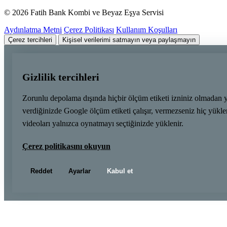
© 2026 Fatih Bank Kombi ve Beyaz Eşya Servisi
Aydınlatma Metni
Çerez Politikası
Kullanım Koşulları
Çerez tercihleri
Kişisel verilerimi satmayın veya paylaşmayın
Gizlilik tercihleri
Zorunlu depolama dışında hiçbir ölçüm etiketi izniniz olmadan 
verdiğinizde Google ölçüm etiketi çalışır, vermezseniz hiç yük
videoları yalnızca oynatmayı seçtiğinizde yüklenir.
Çerez politikasını okuyun
Reddet
Ayarlar
Kabul et