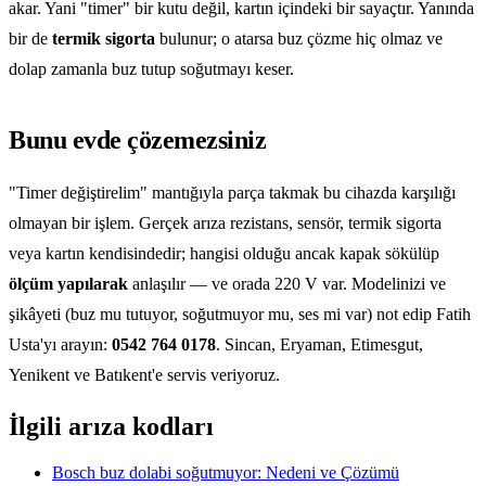
akar. Yani "timer" bir kutu değil, kartın içindeki bir sayaçtır. Yanında
bir de
termik sigorta
bulunur; o atarsa buz çözme hiç olmaz ve
dolap zamanla buz tutup soğutmayı keser.
Bunu evde çözemezsiniz
"Timer değiştirelim" mantığıyla parça takmak bu cihazda karşılığı
olmayan bir işlem. Gerçek arıza rezistans, sensör, termik sigorta
veya kartın kendisindedir; hangisi olduğu ancak kapak sökülüp
ölçüm yapılarak
anlaşılır — ve orada 220 V var. Modelinizi ve
şikâyeti (buz mu tutuyor, soğutmuyor mu, ses mi var) not edip Fatih
Usta'yı arayın:
0542 764 0178
. Sincan, Eryaman, Etimesgut,
Yenikent ve Batıkent'e servis veriyoruz.
İlgili arıza kodları
Bosch buz dolabi soğutmuyor: Nedeni ve Çözümü