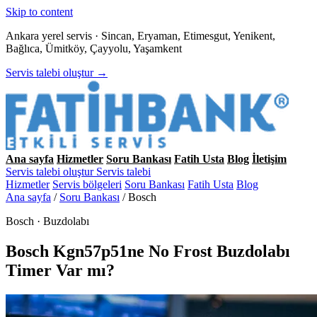
Skip to content
Ankara yerel servis · Sincan, Eryaman, Etimesgut, Yenikent,
Bağlıca, Ümitköy, Çayyolu, Yaşamkent
Servis talebi oluştur →
Ana sayfa
Hizmetler
Soru Bankası
Fatih Usta
Blog
İletişim
Servis talebi oluştur
Servis talebi
Hizmetler
Servis bölgeleri
Soru Bankası
Fatih Usta
Blog
Ana sayfa
/
Soru Bankası
/
Bosch
Bosch · Buzdolabı
Bosch Kgn57p51ne No Frost Buzdolabı
Timer Var mı?