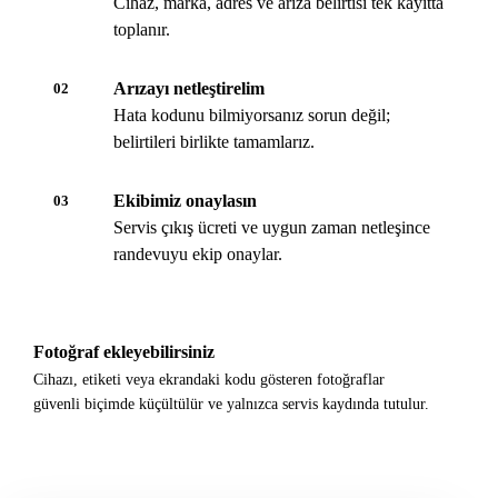
Cihaz, marka, adres ve arıza belirtisi tek kayıtta
toplanır.
Arızayı netleştirelim
02
Hata kodunu bilmiyorsanız sorun değil;
belirtileri birlikte tamamlarız.
Ekibimiz onaylasın
03
Servis çıkış ücreti ve uygun zaman netleşince
randevuyu ekip onaylar.
Fotoğraf ekleyebilirsiniz
Cihazı, etiketi veya ekrandaki kodu gösteren fotoğraflar
güvenli biçimde küçültülür ve yalnızca servis kaydında tutulur.