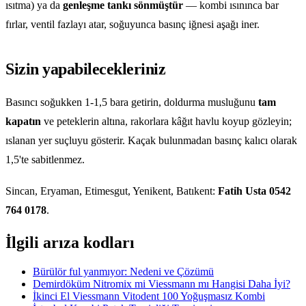
ısıtma) ya da
genleşme tankı sönmüştür
— kombi ısınınca bar
fırlar, ventil fazlayı atar, soğuyunca basınç iğnesi aşağı iner.
Sizin yapabilecekleriniz
Basıncı soğukken 1-1,5 bara getirin, doldurma musluğunu
tam
kapatın
ve peteklerin altına, rakorlara kâğıt havlu koyup gözleyin;
ıslanan yer suçluyu gösterir. Kaçak bulunmadan basınç kalıcı olarak
1,5'te sabitlenmez.
Sincan, Eryaman, Etimesgut, Yenikent, Batıkent:
Fatih Usta 0542
764 0178
.
İlgili arıza kodları
Bürülör ful yanmıyor: Nedeni ve Çözümü
Demirdöküm Nitromix mi Viessmann mı Hangisi Daha İyi?
İkinci El Viessmann Vitodent 100 Yoğuşmasız Kombi