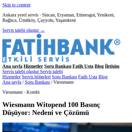
Skip to content
Ankara yerel servis · Sincan, Eryaman, Etimesgut, Yenikent,
Bağlıca, Ümitköy, Çayyolu, Yaşamkent
Servis talebi oluştur →
Ana sayfa
Hizmetler
Soru Bankası
Fatih Usta
Blog
İletişim
Servis talebi oluştur
Servis talebi
Hizmetler
Servis bölgeleri
Soru Bankası
Fatih Usta
Blog
Ana sayfa
/
Soru Bankası
/
Viessmann
Viessmann · Kombi
Wiesmann Witopend 100 Basınç
Düşüyor: Nedeni ve Çözümü