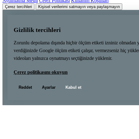
Aydınlatma Metni
Çerez Politikası
Kullanım Koşulları
Çerez tercihleri
Kişisel verilerimi satmayın veya paylaşmayın
Gizlilik tercihleri
Zorunlu depolama dışında hiçbir ölçüm etiketi izniniz olmadan 
verdiğinizde Google ölçüm etiketi çalışır, vermezseniz hiç yük
videoları yalnızca oynatmayı seçtiğinizde yüklenir.
Çerez politikasını okuyun
Reddet
Ayarlar
Kabul et