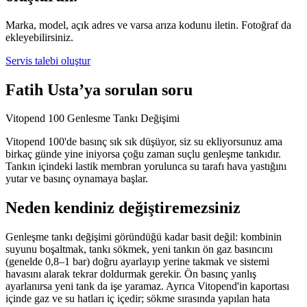
Marka, model, açık adres ve varsa arıza kodunu iletin. Fotoğraf da
ekleyebilirsiniz.
Servis talebi oluştur
Fatih Usta’ya sorulan soru
Vitopend 100 Genlesme Tankı Değişimi
Vitopend 100'de basınç sık sık düşüyor, siz su ekliyorsunuz ama
birkaç günde yine iniyorsa çoğu zaman suçlu genleşme tankıdır.
Tankın içindeki lastik membran yorulunca su tarafı hava yastığını
yutar ve basınç oynamaya başlar.
Neden kendiniz değiştiremezsiniz
Genleşme tankı değişimi göründüğü kadar basit değil: kombinin
suyunu boşaltmak, tankı sökmek, yeni tankın ön gaz basıncını
(genelde 0,8–1 bar) doğru ayarlayıp yerine takmak ve sistemi
havasını alarak tekrar doldurmak gerekir. Ön basınç yanlış
ayarlanırsa yeni tank da işe yaramaz. Ayrıca Vitopend'in kaportası
içinde gaz ve su hatları iç içedir; sökme sırasında yapılan hata