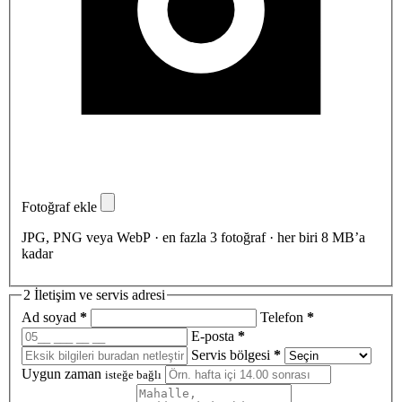
Fotoğraf ekle
JPG, PNG veya WebP · en fazla 3 fotoğraf · her biri 8 MB’a
kadar
2
İletişim ve servis adresi
Ad soyad
*
Telefon
*
E-posta
*
Servis bölgesi
*
Uygun zaman
isteğe bağlı