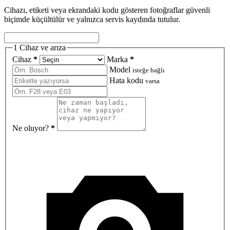
Cihazı, etiketi veya ekrandaki kodu gösteren fotoğraflar güvenli
biçimde küçültülür ve yalnızca servis kaydında tutulur.
1
Cihaz ve arıza
Cihaz
*
Marka
*
Model
isteğe bağlı
Hata kodu
varsa
Ne oluyor?
*