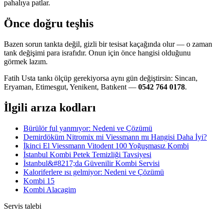
pahalıya patlar.
Önce doğru teşhis
Bazen sorun tankta değil, gizli bir tesisat kaçağında olur — o zaman
tank değişimi para israfıdır. Onun için önce hangisi olduğunu
görmek lazım.
Fatih Usta tankı ölçüp gerekiyorsa aynı gün değiştirsin: Sincan,
Eryaman, Etimesgut, Yenikent, Batıkent —
0542 764 0178
.
İlgili arıza kodları
Bürülör ful yanmıyor: Nedeni ve Çözümü
Demirdöküm Nitromix mi Viessmann mı Hangisi Daha İyi?
İkinci El Viessmann Vitodent 100 Yoğuşmasız Kombi
İstanbul Kombi Petek Temizliği Tavsiyesi
İstanbul&#8217;da Güvenilir Kombi Servisi
Kaloriferlere ısı gelmiyor: Nedeni ve Çözümü
Kombi 15
Kombi Alacagim
Servis talebi