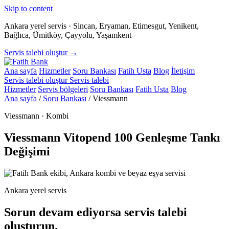
Skip to content
Ankara yerel servis · Sincan, Eryaman, Etimesgut, Yenikent,
Bağlıca, Ümitköy, Çayyolu, Yaşamkent
Servis talebi oluştur →
Ana sayfa
Hizmetler
Soru Bankası
Fatih Usta
Blog
İletişim
Servis talebi oluştur
Servis talebi
Hizmetler
Servis bölgeleri
Soru Bankası
Fatih Usta
Blog
Ana sayfa
/
Soru Bankası
/
Viessmann
Viessmann · Kombi
Viessmann Vitopend 100 Genleşme Tankı
Değişimi
Ankara yerel servis
Sorun devam ediyorsa servis talebi
oluşturun.