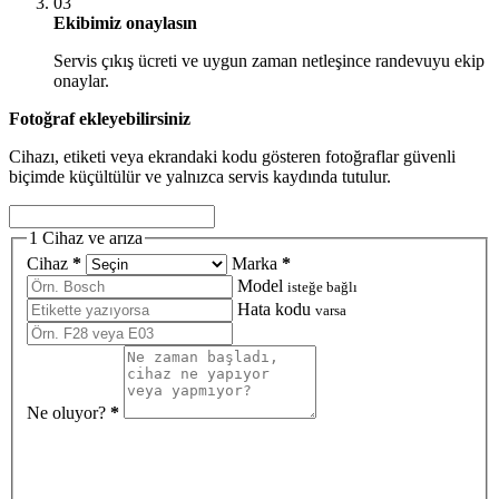
03
Ekibimiz onaylasın
Servis çıkış ücreti ve uygun zaman netleşince randevuyu ekip
onaylar.
Fotoğraf ekleyebilirsiniz
Cihazı, etiketi veya ekrandaki kodu gösteren fotoğraflar güvenli
biçimde küçültülür ve yalnızca servis kaydında tutulur.
1
Cihaz ve arıza
Cihaz
*
Marka
*
Model
isteğe bağlı
Hata kodu
varsa
Ne oluyor?
*