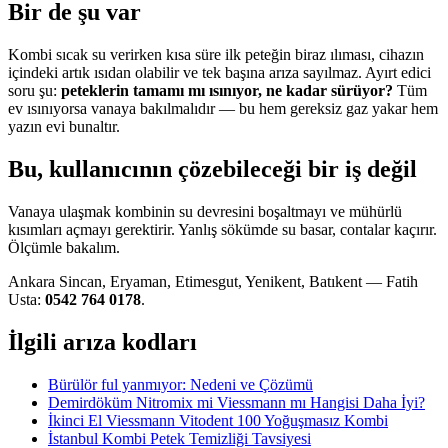
Bir de şu var
Kombi sıcak su verirken kısa süre ilk peteğin biraz ılıması, cihazın
içindeki artık ısıdan olabilir ve tek başına arıza sayılmaz. Ayırt edici
soru şu:
peteklerin tamamı mı ısınıyor, ne kadar sürüyor?
Tüm
ev ısınıyorsa vanaya bakılmalıdır — bu hem gereksiz gaz yakar hem
yazın evi bunaltır.
Bu, kullanıcının çözebileceği bir iş değil
Vanaya ulaşmak kombinin su devresini boşaltmayı ve mühürlü
kısımları açmayı gerektirir. Yanlış sökümde su basar, contalar kaçırır.
Ölçümle bakalım.
Ankara Sincan, Eryaman, Etimesgut, Yenikent, Batıkent — Fatih
Usta:
0542 764 0178
.
İlgili arıza kodları
Bürülör ful yanmıyor: Nedeni ve Çözümü
Demirdöküm Nitromix mi Viessmann mı Hangisi Daha İyi?
İkinci El Viessmann Vitodent 100 Yoğuşmasız Kombi
İstanbul Kombi Petek Temizliği Tavsiyesi