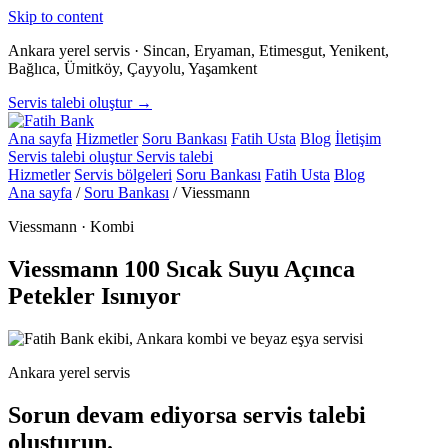
Skip to content
Ankara yerel servis · Sincan, Eryaman, Etimesgut, Yenikent,
Bağlıca, Ümitköy, Çayyolu, Yaşamkent
Servis talebi oluştur →
Ana sayfa
Hizmetler
Soru Bankası
Fatih Usta
Blog
İletişim
Servis talebi oluştur
Servis talebi
Hizmetler
Servis bölgeleri
Soru Bankası
Fatih Usta
Blog
Ana sayfa
/
Soru Bankası
/
Viessmann
Viessmann · Kombi
Viessmann 100 Sıcak Suyu Açınca
Petekler Isınıyor
Ankara yerel servis
Sorun devam ediyorsa servis talebi
oluşturun.