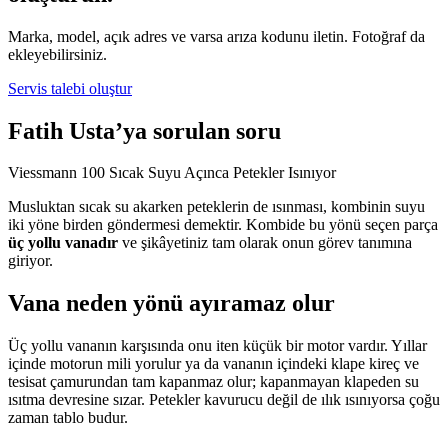
Marka, model, açık adres ve varsa arıza kodunu iletin. Fotoğraf da
ekleyebilirsiniz.
Servis talebi oluştur
Fatih Usta’ya sorulan soru
Viessmann 100 Sıcak Suyu Açınca Petekler Isınıyor
Musluktan sıcak su akarken peteklerin de ısınması, kombinin suyu
iki yöne birden göndermesi demektir. Kombide bu yönü seçen parça
üç yollu vanadır
ve şikâyetiniz tam olarak onun görev tanımına
giriyor.
Vana neden yönü ayıramaz olur
Üç yollu vananın karşısında onu iten küçük bir motor vardır. Yıllar
içinde motorun mili yorulur ya da vananın içindeki klape kireç ve
tesisat çamurundan tam kapanmaz olur; kapanmayan klapeden su
ısıtma devresine sızar. Petekler kavurucu değil de ılık ısınıyorsa çoğu
zaman tablo budur.