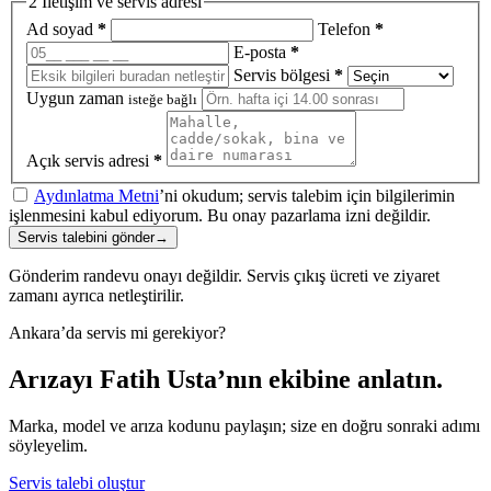
2
İletişim ve servis adresi
Ad soyad
*
Telefon
*
E-posta
*
Servis bölgesi
*
Uygun zaman
isteğe bağlı
Açık servis adresi
*
Aydınlatma Metni
’ni okudum; servis talebim için bilgilerimin
işlenmesini kabul ediyorum. Bu onay pazarlama izni değildir.
Servis talebini gönder
→
Gönderim randevu onayı değildir. Servis çıkış ücreti ve ziyaret
zamanı ayrıca netleştirilir.
Ankara’da servis mi gerekiyor?
Arızayı Fatih Usta’nın ekibine anlatın.
Marka, model ve arıza kodunu paylaşın; size en doğru sonraki adımı
söyleyelim.
Servis talebi oluştur