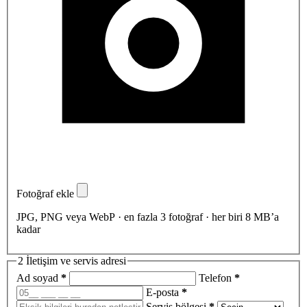
Fotoğraf ekle
JPG, PNG veya WebP · en fazla 3 fotoğraf · her biri 8 MB’a
kadar
2
İletişim ve servis adresi
Ad soyad
*
Telefon
*
E-posta
*
Servis bölgesi
*