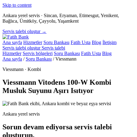
Skip to content
Ankara yerel servis · Sincan, Eryaman, Etimesgut, Yenikent,
Bağlıca, Ümitköy, Çayyolu, Yaşamkent
Servis talebi oluştur →
Ana sayfa
Hizmetler
Soru Bankası
Fatih Usta
Blog
İletişim
Servis talebi oluştur
Servis talebi
Hizmetler
Servis bölgeleri
Soru Bankası
Fatih Usta
Blog
Ana sayfa
/
Soru Bankası
/
Viessmann
Viessmann · Kombi
Viessmann Vitodens 100-W Kombi
Musluk Suyunu Aşırı Isıtıyor
Ankara yerel servis
Sorun devam ediyorsa servis talebi
oluşturun.