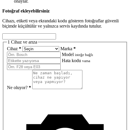
onaylar.
Fotoğraf ekleyebilirsiniz
Cihazı, etiketi veya ekrandaki kodu gösteren fotoğraflar güvenli
biçimde küçültülür ve yalnızca servis kaydında tutulur.
1
Cihaz ve arıza
Cihaz
*
Marka
*
Model
isteğe bağlı
Hata kodu
varsa
Ne oluyor?
*