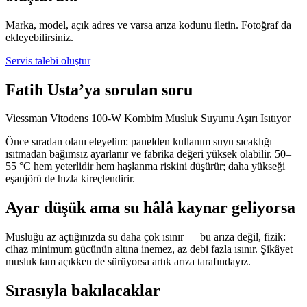
Marka, model, açık adres ve varsa arıza kodunu iletin. Fotoğraf da
ekleyebilirsiniz.
Servis talebi oluştur
Fatih Usta’ya sorulan soru
Viessman Vitodens 100-W Kombim Musluk Suyunu Aşırı Isıtıyor
Önce sıradan olanı eleyelim: panelden kullanım suyu sıcaklığı
ısıtmadan bağımsız ayarlanır ve fabrika değeri yüksek olabilir. 50–
55 °C hem yeterlidir hem haşlanma riskini düşürür; daha yükseği
eşanjörü de hızla kireçlendirir.
Ayar düşük ama su hâlâ kaynar geliyorsa
Musluğu az açtığınızda su daha çok ısınır — bu arıza değil, fizik:
cihaz minimum gücünün altına inemez, az debi fazla ısınır. Şikâyet
musluk tam açıkken de sürüyorsa artık arıza tarafındayız.
Sırasıyla bakılacaklar