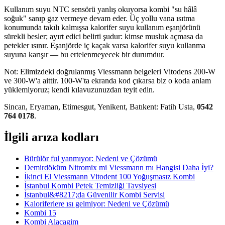
Kullanım suyu NTC sensörü yanlış okuyorsa kombi "su hâlâ
soğuk" sanıp gaz vermeye devam eder. Üç yollu vana ısıtma
konumunda takılı kalmışsa kalorifer suyu kullanım eşanjörünü
sürekli besler; ayırt edici belirti şudur: kimse musluk açmasa da
petekler ısınır. Eşanjörde iç kaçak varsa kalorifer suyu kullanma
suyuna karışır — bu ertelenmeyecek bir durumdur.
Not: Elimizdeki doğrulanmış Viessmann belgeleri Vitodens 200-W
ve 300-W'a aittir. 100-W'ta ekranda kod çıkarsa biz o koda anlam
yüklemiyoruz; kendi kılavuzunuzdan teyit edin.
Sincan, Eryaman, Etimesgut, Yenikent, Batıkent: Fatih Usta,
0542
764 0178
.
İlgili arıza kodları
Bürülör ful yanmıyor: Nedeni ve Çözümü
Demirdöküm Nitromix mi Viessmann mı Hangisi Daha İyi?
İkinci El Viessmann Vitodent 100 Yoğuşmasız Kombi
İstanbul Kombi Petek Temizliği Tavsiyesi
İstanbul&#8217;da Güvenilir Kombi Servisi
Kaloriferlere ısı gelmiyor: Nedeni ve Çözümü
Kombi 15
Kombi Alacagim