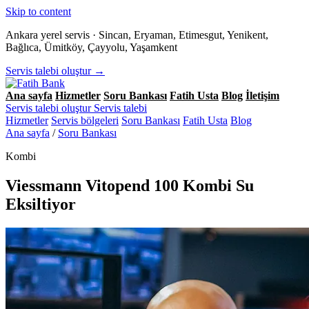
Skip to content
Ankara yerel servis · Sincan, Eryaman, Etimesgut, Yenikent,
Bağlıca, Ümitköy, Çayyolu, Yaşamkent
Servis talebi oluştur →
Ana sayfa
Hizmetler
Soru Bankası
Fatih Usta
Blog
İletişim
Servis talebi oluştur
Servis talebi
Hizmetler
Servis bölgeleri
Soru Bankası
Fatih Usta
Blog
Ana sayfa
/
Soru Bankası
Kombi
Viessmann Vitopend 100 Kombi Su
Eksiltiyor