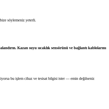
bize söylemeniz yeterli.
valandırın. Kazan suyu sıcaklık sensörünü ve bağlantı kablolarını
yorsa bu işlem cihaz ve tesisat bilgisi ister — emin değilseniz