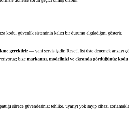
 normale dönerse sorun geçici olmuş olabilir.
ıza kodu, güvenlik sisteminin kalıcı bir durumu algıladığını gösterir.
kme gerektirir
— yani servis işidir. Reset'i üst üste denemek arızayı ç
veriyoruz; bize
markanızı, modelinizi ve ekranda gördüğünüz kodu
attığı sürece güvendesiniz; tehlike, uyarıyı yok sayıp cihazı zorlamakla