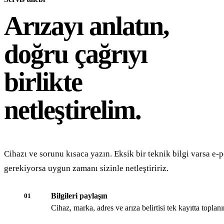
Arızayı anlatın,
doğru çağrıyı
birlikte
netleştirelim.
Cihazı ve sorunu kısaca yazın. Eksik bir teknik bilgi varsa e-p
gerekiyorsa uygun zamanı sizinle netleştiririz.
Bilgileri paylaşın
01
Cihaz, marka, adres ve arıza belirtisi tek kayıtta toplanır