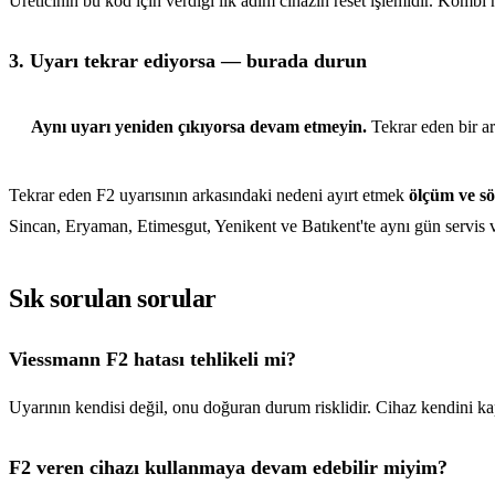
Üreticinin bu kod için verdiği ilk adım cihazın reset işlemidir. Kombi
3. Uyarı tekrar ediyorsa — burada durun
Aynı uyarı yeniden çıkıyorsa devam etmeyin.
Tekrar eden bir ar
Tekrar eden F2 uyarısının arkasındaki nedeni ayırt etmek
ölçüm ve sö
Sincan, Eryaman, Etimesgut, Yenikent ve Batıkent'te aynı gün servis 
Sık sorulan sorular
Viessmann F2 hatası tehlikeli mi?
Uyarının kendisi değil, onu doğuran durum risklidir. Cihaz kendini kap
F2 veren cihazı kullanmaya devam edebilir miyim?