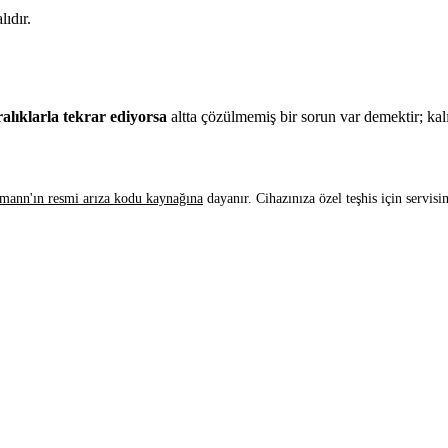
lıdır.
ralıklarla tekrar ediyorsa
altta çözülmemiş bir sorun var demektir; k
mann'ın resmi arıza kodu kaynağına
dayanır. Cihazınıza özel teşhis için servis