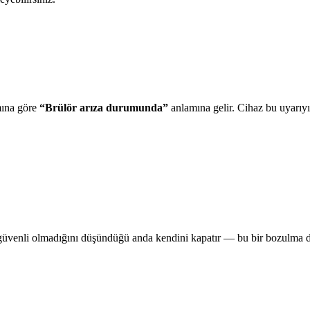
ımına göre
“Brülör arıza durumunda”
anlamına gelir. Cihaz bu uyarıy
n güvenli olmadığını düşündüğü anda kendini kapatır — bu bir bozulma d