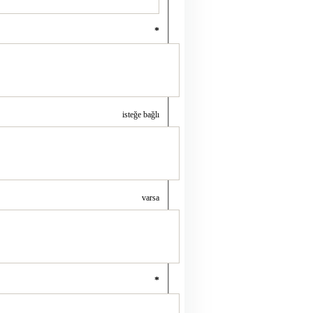
*
isteğe bağlı
varsa
*