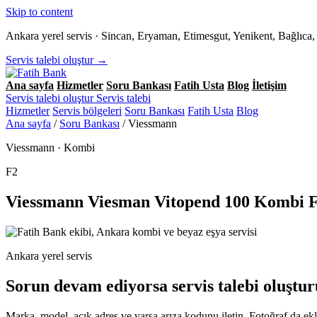
Skip to content
Ankara yerel servis · Sincan, Eryaman, Etimesgut, Yenikent, Bağlıc
Servis talebi oluştur →
Ana sayfa
Hizmetler
Soru Bankası
Fatih Usta
Blog
İletişim
Servis talebi oluştur
Servis talebi
Hizmetler
Servis bölgeleri
Soru Bankası
Fatih Usta
Blog
Ana sayfa
/
Soru Bankası
/
Viessmann
Viessmann · Kombi
F2
Viessmann Viesman Vitopend 100 Kombi F
Ankara yerel servis
Sorun devam ediyorsa servis talebi oluştur
Marka, model, açık adres ve varsa arıza kodunu iletin. Fotoğraf da ekle