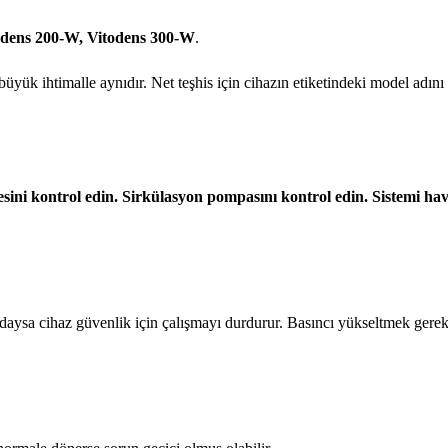
odens 200-W, Vitodens 300-W
.
yük ihtimalle aynıdır. Net teşhis için cihazın etiketindeki model adını 
esini kontrol edin. Sirkülasyon pompasını kontrol edin. Sistemi ha
ndaysa cihaz güvenlik için çalışmayı durdurur. Basıncı yükseltmek gereki