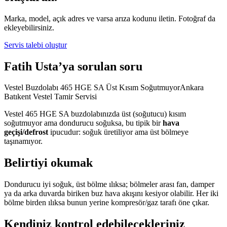
Marka, model, açık adres ve varsa arıza kodunu iletin. Fotoğraf da
ekleyebilirsiniz.
Servis talebi oluştur
Fatih Usta’ya sorulan soru
Vestel Buzdolabı 465 HGE SA Üst Kısım SoğutmuyorAnkara
Batıkent Vestel Tamir Servisi
Vestel 465 HGE SA buzdolabınızda üst (soğutucu) kısım
soğutmuyor ama dondurucu soğuksa, bu tipik bir
hava
geçişi/defrost
ipucudur: soğuk üretiliyor ama üst bölmeye
taşınamıyor.
Belirtiyi okumak
Dondurucu iyi soğuk, üst bölme ılıksa; bölmeler arası fan, damper
ya da arka duvarda biriken buz hava akışını kesiyor olabilir. Her iki
bölme birden ılıksa bunun yerine kompresör/gaz tarafı öne çıkar.
Kendiniz kontrol edebilecekleriniz