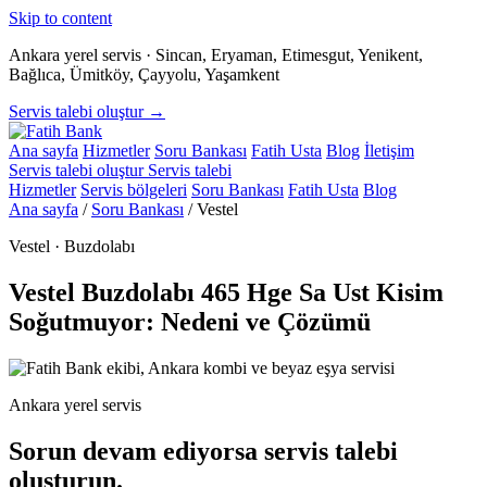
Skip to content
Ankara yerel servis · Sincan, Eryaman, Etimesgut, Yenikent,
Bağlıca, Ümitköy, Çayyolu, Yaşamkent
Servis talebi oluştur →
Ana sayfa
Hizmetler
Soru Bankası
Fatih Usta
Blog
İletişim
Servis talebi oluştur
Servis talebi
Hizmetler
Servis bölgeleri
Soru Bankası
Fatih Usta
Blog
Ana sayfa
/
Soru Bankası
/
Vestel
Vestel · Buzdolabı
Vestel Buzdolabı 465 Hge Sa Ust Kisim
Soğutmuyor: Nedeni ve Çözümü
Ankara yerel servis
Sorun devam ediyorsa servis talebi
oluşturun.