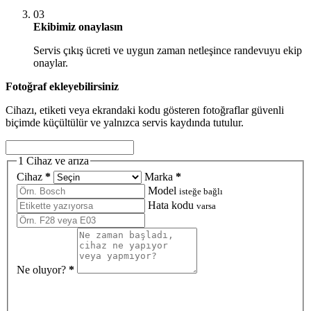
03
Ekibimiz onaylasın
Servis çıkış ücreti ve uygun zaman netleşince randevuyu ekip
onaylar.
Fotoğraf ekleyebilirsiniz
Cihazı, etiketi veya ekrandaki kodu gösteren fotoğraflar güvenli
biçimde küçültülür ve yalnızca servis kaydında tutulur.
1
Cihaz ve arıza
Cihaz
*
Marka
*
Model
isteğe bağlı
Hata kodu
varsa
Ne oluyor?
*