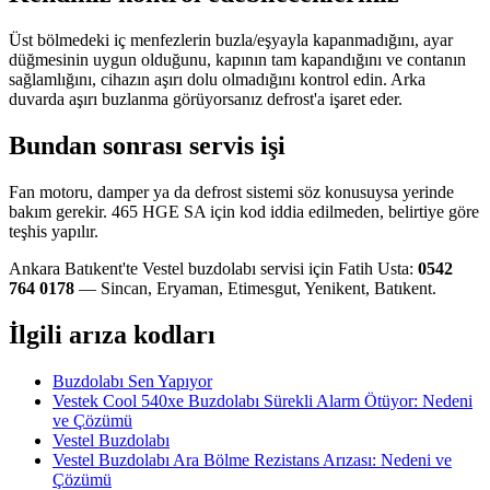
Üst bölmedeki iç menfezlerin buzla/eşyayla kapanmadığını, ayar
düğmesinin uygun olduğunu, kapının tam kapandığını ve contanın
sağlamlığını, cihazın aşırı dolu olmadığını kontrol edin. Arka
duvarda aşırı buzlanma görüyorsanız defrost'a işaret eder.
Bundan sonrası servis işi
Fan motoru, damper ya da defrost sistemi söz konusuysa yerinde
bakım gerekir. 465 HGE SA için kod iddia edilmeden, belirtiye göre
teşhis yapılır.
Ankara Batıkent'te Vestel buzdolabı servisi için Fatih Usta:
0542
764 0178
— Sincan, Eryaman, Etimesgut, Yenikent, Batıkent.
İlgili arıza kodları
Buzdolabı Sen Yapıyor
Vestek Cool 540xe Buzdolabı Sürekli Alarm Ötüyor: Nedeni
ve Çözümü
Vestel Buzdolabı
Vestel Buzdolabı Ara Bölme Rezistans Arızası: Nedeni ve
Çözümü