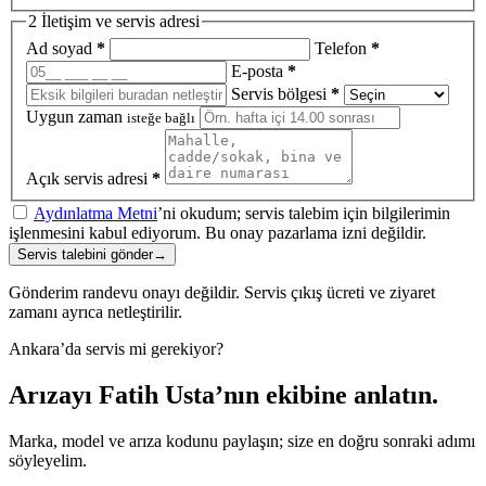
2
İletişim ve servis adresi
Ad soyad
*
Telefon
*
E-posta
*
Servis bölgesi
*
Uygun zaman
isteğe bağlı
Açık servis adresi
*
Aydınlatma Metni
’ni okudum; servis talebim için bilgilerimin
işlenmesini kabul ediyorum. Bu onay pazarlama izni değildir.
Servis talebini gönder
→
Gönderim randevu onayı değildir. Servis çıkış ücreti ve ziyaret
zamanı ayrıca netleştirilir.
Ankara’da servis mi gerekiyor?
Arızayı Fatih Usta’nın ekibine anlatın.
Marka, model ve arıza kodunu paylaşın; size en doğru sonraki adımı
söyleyelim.