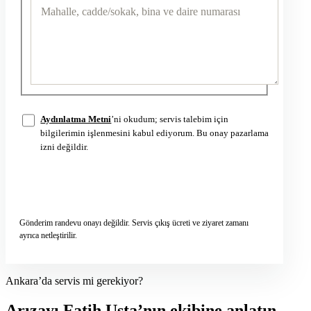
Aydınlatma Metni
’ni okudum; servis talebim için
bilgilerimin işlenmesini kabul ediyorum. Bu onay pazarlama
izni değildir.
Servis talebini gönder
→
Gönderim randevu onayı değildir. Servis çıkış ücreti ve ziyaret zamanı
ayrıca netleştirilir.
Ankara’da servis mi gerekiyor?
Arızayı Fatih Usta’nın ekibine anlatın.