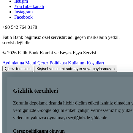
İletişim
YouTube kanalı
Instagram
Facebook
+90 542 764 0178
Fatih Bank bağımsız özel servistir; adı geçen markaların yetkili
servisi değildir.
© 2026 Fatih Bank Kombi ve Beyaz Eşya Servisi
Aydınlatma Metni
Çerez Politikası
Kullanım Koşulları
Çerez tercihleri
Kişisel verilerimi satmayın veya paylaşmayın
Gizlilik tercihleri
Zorunlu depolama dışında hiçbir ölçüm etiketi izniniz olmadan 
verdiğinizde Google ölçüm etiketi çalışır, vermezseniz hiç yük
videoları yalnızca oynatmayı seçtiğinizde yüklenir.
Çerez politikasını okuyun