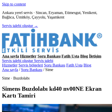
Skip to content
Ankara yerel servis · Sincan, Eryaman, Etimesgut, Yenikent,
Bağlıca, Ümitköy, Çayyolu, Yaşamkent
Servis talebi oluştur →
Ana sayfa
Hizmetler
Soru Bankası
Fatih Usta
Blog
İletişim
Servis talebi oluştur
Servis talebi
Hizmetler
Servis bölgeleri
Soru Bankası
Fatih Usta
Blog
Ana sayfa
/
Soru Bankası
/
Sime
Sime · Buzdolabı
Simens Buzdolabı kd40 nv00NE Ekran
Kartı Tamiri