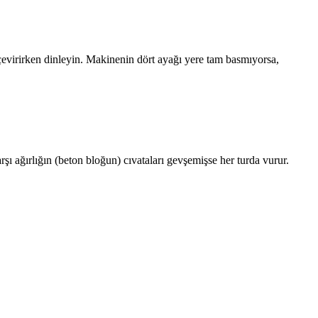
çevirirken dinleyin. Makinenin dört ayağı yere tam basmıyorsa,
şı ağırlığın (beton bloğun) cıvataları gevşemişse her turda vurur.