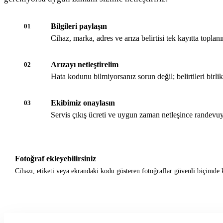
Bilgileri paylaşın
01
Cihaz, marka, adres ve arıza belirtisi tek kayıtta toplanır
Arızayı netleştirelim
02
Hata kodunu bilmiyorsanız sorun değil; belirtileri birli
Ekibimiz onaylasın
03
Servis çıkış ücreti ve uygun zaman netleşince randevuy
Fotoğraf ekleyebilirsiniz
Cihazı, etiketi veya ekrandaki kodu gösteren fotoğraflar güvenli biçimde k