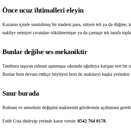
Önce ucuz ihtimalleri eleyin
Kazanın içinde unutulmuş bir madeni para, sütyen teli ya da düğme, ka
nakliye emniyet cıvataları sökülmemişse ya da çamaşır tek tarafa top
Bunlar değilse ses mekaniktir
Tamburu taşıyan rulman aşınmışsa sıkmada uğultuya karışan sert bir tak
Bunlar hem devam ettikçe büyüyen hem de makineyi başka yerinden vu
Sınır burada
Rulman ve amortisör değişimi makinenin gövdesinin açılmasını gerektiri
Fatih Usta dinleyip yerinde karar versin:
0542 764 0178
.