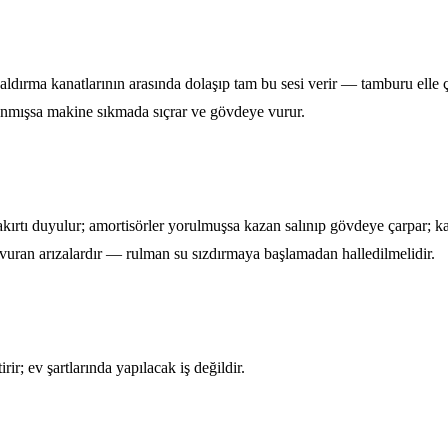
ldırma kanatlarının arasında dolaşıp tam bu sesi verir — tamburu elle 
lanmışsa makine sıkmada sıçrar ve gövdeye vurur.
ırtı duyulur; amortisörler yorulmuşsa kazan salınıp gövdeye çarpar; kar
ran arızalardır — rulman su sızdırmaya başlamadan halledilmelidir.
r; ev şartlarında yapılacak iş değildir.