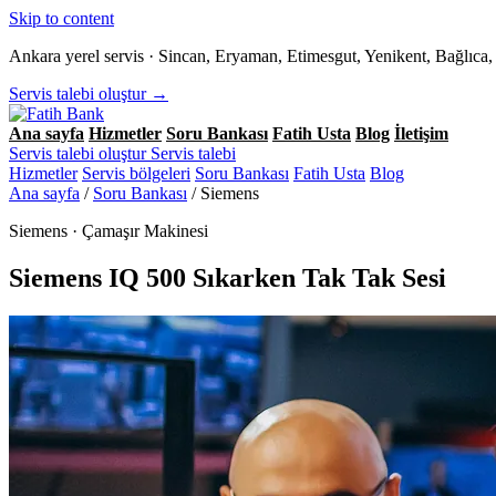
Skip to content
Ankara yerel servis · Sincan, Eryaman, Etimesgut, Yenikent, Bağlıc
Servis talebi oluştur →
Ana sayfa
Hizmetler
Soru Bankası
Fatih Usta
Blog
İletişim
Servis talebi oluştur
Servis talebi
Hizmetler
Servis bölgeleri
Soru Bankası
Fatih Usta
Blog
Ana sayfa
/
Soru Bankası
/
Siemens
Siemens · Çamaşır Makinesi
Siemens IQ 500 Sıkarken Tak Tak Sesi