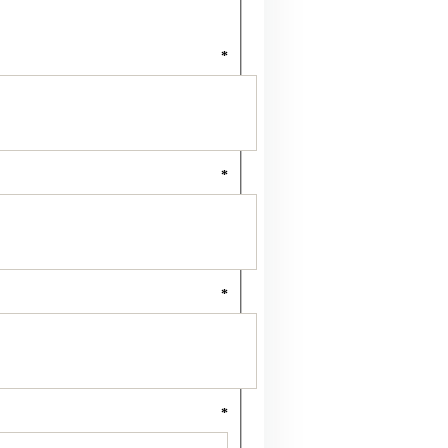
*
*
*
*