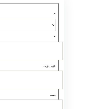
*
*
isteğe bağlı
varsa