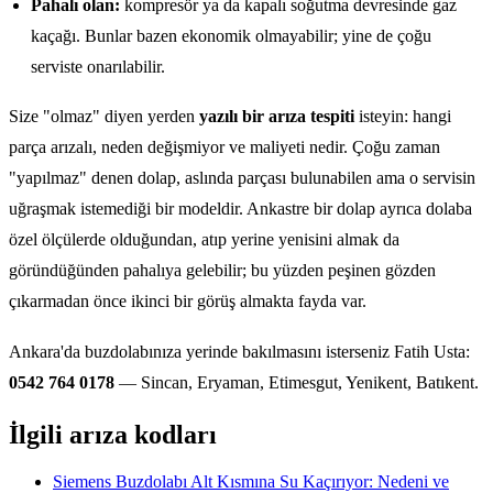
Pahalı olan:
kompresör ya da kapalı soğutma devresinde gaz
kaçağı. Bunlar bazen ekonomik olmayabilir; yine de çoğu
serviste onarılabilir.
Size "olmaz" diyen yerden
yazılı bir arıza tespiti
isteyin: hangi
parça arızalı, neden değişmiyor ve maliyeti nedir. Çoğu zaman
"yapılmaz" denen dolap, aslında parçası bulunabilen ama o servisin
uğraşmak istemediği bir modeldir. Ankastre bir dolap ayrıca dolaba
özel ölçülerde olduğundan, atıp yerine yenisini almak da
göründüğünden pahalıya gelebilir; bu yüzden peşinen gözden
çıkarmadan önce ikinci bir görüş almakta fayda var.
Ankara'da buzdolabınıza yerinde bakılmasını isterseniz Fatih Usta:
0542 764 0178
— Sincan, Eryaman, Etimesgut, Yenikent, Batıkent.
İlgili arıza kodları
Siemens Buzdolabı Alt Kısmına Su Kaçırıyor: Nedeni ve