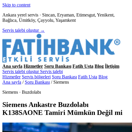
Skip to content
Ankara yerel servis · Sincan, Eryaman, Etimesgut, Yenikent,
Bağlıca, Ümitköy, Çayyolu, Yaşamkent
Servis talebi oluştur →
Ana sayfa
Hizmetler
Soru Bankası
Fatih Usta
Blog
İletişim
Servis talebi oluştur
Servis talebi
Hizmetler
Servis bölgeleri
Soru Bankası
Fatih Usta
Blog
Ana sayfa
/
Soru Bankası
/
Siemens
Siemens · Buzdolabı
Siemens Ankastre Buzdolabı
K138SAONE Tamiri Mümkün Değil mi