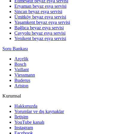
Etimesgut beyaz eşya servisi
Eryaman beyaz eşya servisi
Sincan beyaz eşya servisi
Ümitköy beyaz eşya servisi
Yaşamkent beyaz eşya servisi
Bağlıca beyaz eşya servisi
Çayyolu beyaz eşya servisi
Yenikent beyaz eşya servisi
Soru Bankası
Arçelik
Bosch
Vaillant
Viessmann
Buderus
Ariston
Kurumsal
Hakkımızda
Yorumlar ve dış kaynaklar
İletişim
YouTube kanalı
Instagram
Facebook