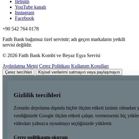
İletişim
YouTube kanalı
Instagram
Facebook
+90 542 764 0178
Fatih Bank bağımsız özel servistir; adı geçen markaların yetkili
servisi değildir.
© 2026 Fatih Bank Kombi ve Beyaz Eşya Servisi
Aydınlatma Metni
Çerez Politikası
Kullanım Koşulları
Çerez tercihleri
Kişisel verilerimi satmayın veya paylaşmayın
Gizlilik tercihleri
Zorunlu depolama dışında hiçbir ölçüm etiketi izniniz olmadan 
verdiğinizde Google ölçüm etiketi çalışır, vermezseniz hiç yük
videoları yalnızca oynatmayı seçtiğinizde yüklenir.
Çerez politikasını okuyun