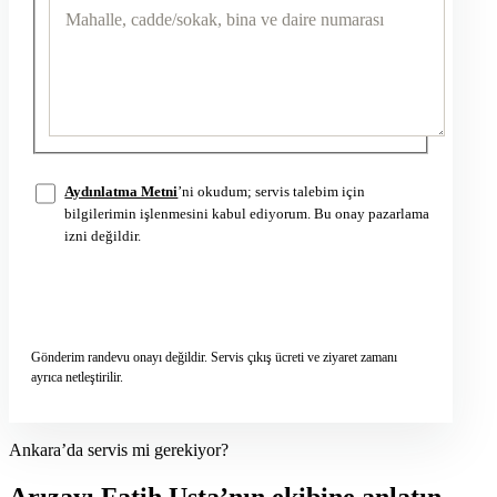
Aydınlatma Metni
’ni okudum; servis talebim için
bilgilerimin işlenmesini kabul ediyorum. Bu onay pazarlama
izni değildir.
Servis talebini gönder
→
Gönderim randevu onayı değildir. Servis çıkış ücreti ve ziyaret zamanı
ayrıca netleştirilir.
Ankara’da servis mi gerekiyor?
Arızayı Fatih Usta’nın ekibine anlatın.