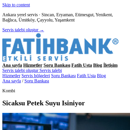
Skip to content
Ankara yerel servis · Sincan, Eryaman, Etimesgut, Yenikent,
Bağlıca, Ümitköy, Çayyolu, Yaşamkent
Servis talebi oluştur →
Ana sayfa
Hizmetler
Soru Bankası
Fatih Usta
Blog
İletişim
Servis talebi oluştur
Servis talebi
Hizmetler
Servis bölgeleri
Soru Bankası
Fatih Usta
Blog
Ana sayfa
/
Soru Bankası
Kombi
Sicaksu Petek Suyu Isiniyor