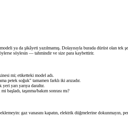
 modeli ya da şikâyeti yazılmamış. Dolayısıyla burada dürüst olan tek 
erse söylesin — tahmindir ve size para kaybettirir.
esi mi; etiketteki model adı.
ama petek soğuk" tamamen farklı iki arızadır.
eri yarı yarıya daraltır.
i mi başladı, taşınma/bakım sonrası mı?
eklemeyin: gaz vanasını kapatın, elektrik düğmelerine dokunmayın, penc