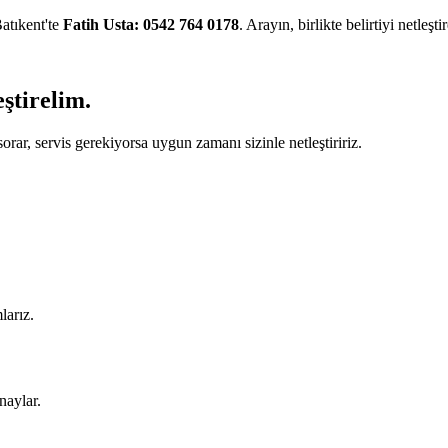
atıkent'te
Fatih Usta: 0542 764 0178
. Arayın, birlikte belirtiyi netleşti
eştirelim.
orar, servis gerekiyorsa uygun zamanı sizinle netleştiririz.
larız.
naylar.