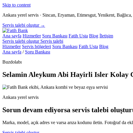
Skip to content
Ankara yerel servis · Sincan, Eryaman, Etimesgut, Yenikent, Bağlıc
Servis talebi oluştur →
Ana sayfa
Hizmetler
Soru Bankası
Fatih Usta
Blog
İletişim
Servis talebi oluştur
Servis talebi
Hizmetler
Servis bölgeleri
Soru Bankası
Fatih Usta
Blog
Ana sayfa
/
Soru Bankası
Buzdolabı
Selamin Aleykum Abi Hayirli Isler Kolay 
Ankara yerel servis
Sorun devam ediyorsa servis talebi oluştur
Marka, model, açık adres ve varsa arıza kodunu iletin. Fotoğraf da ekle
Servis talebi oluştur