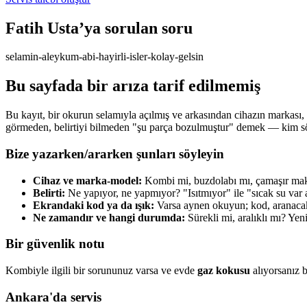
Fatih Usta’ya sorulan soru
selamin-aleykum-abi-hayirli-isler-kolay-gelsin
Bu sayfada bir arıza tarif edilmemiş
Bu kayıt, bir okurun selamıyla açılmış ve arkasından cihazın markası,
görmeden, belirtiyi bilmeden "şu parça bozulmuştur" demek — kim söyl
Bize yazarken/ararken şunları söyleyin
Cihaz ve marka-model:
Kombi mi, buzdolabı mı, çamaşır makin
Belirti:
Ne yapıyor, ne yapmıyor? "Isıtmıyor" ile "sıcak su var 
Ekrandaki kod ya da ışık:
Varsa aynen okuyun; kod, aranacak y
Ne zamandır ve hangi durumda:
Sürekli mi, aralıklı mı? Yen
Bir güvenlik notu
Kombiyle ilgili bir sorununuz varsa ve evde
gaz kokusu
alıyorsanız b
Ankara'da servis