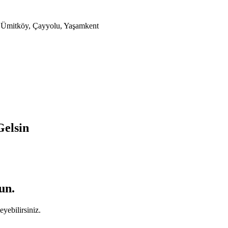
a, Ümitköy, Çayyolu, Yaşamkent
Gelsin
un.
yebilirsiniz.