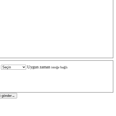
Uygun zaman
isteğe bağlı
i gönder
→